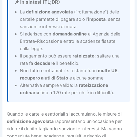
📌 In sintesi (TL;DR)
La
definizione agevolata
(“rottamazione”) delle
cartelle permette di pagare solo l’
imposta
, senza
sanzioni e interessi di mora.
Si aderisce con
domanda online
all’Agenzia delle
Entrate-Riscossione entro le scadenze fissate
dalla legge.
Il pagamento può essere
rateizzato
; saltare una
rata fa
decadere
il beneficio.
Non tutto è rottamabile: restano fuori
multe UE,
recupero aiuti di Stato
e alcune somme.
Alternativa sempre valida: la
rateizzazione
ordinaria
fino a 120 rate per chi è in difficoltà.
Quando le cartelle esattoriali si accumulano, le misure di
definizione agevolata
rappresentano un’occasione per
ridurre il debito tagliando sanzioni e interessi. Ma vanno
conosciute bene: scadenze, requisiti e rischio di