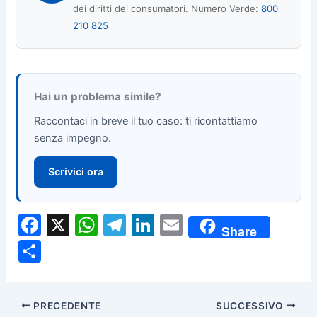
dei diritti dei consumatori. Numero Verde:
800
210 825
Hai un problema simile?
Raccontaci in breve il tuo caso: ti ricontattiamo
senza impegno.
Scrivici ora
F
X
W
T
Li
E
Share
a
h
el
n
m
C
c
at
e
k
ai
o
e
s
gr
e
l
n
PRECEDENTE
SUCCESSIVO
b
A
a
dI