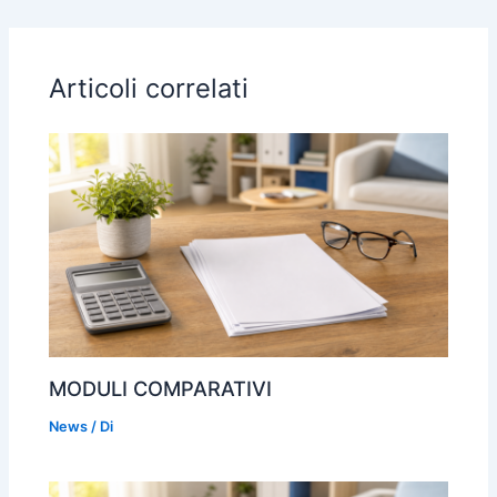
di
o
p
m
n
vi
o
p
di
Articoli correlati
k
MODULI COMPARATIVI
News
/ Di