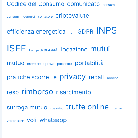
Codice del Consumo
comunicato
consumi
criptovalute
consumi incongrui
contatore
INPS
efficienza energetica
GDPR
figli
ISEE
mutui
locazione
Legge di StabilitÃ
mutuo
portabilità
onere della prova
patronato
privacy
pratiche scorrette
recall
reddito
rimborso
reso
risarcimento
truffe online
surroga mutuo
sussidio
utenze
voli
whatsapp
valore ISEE