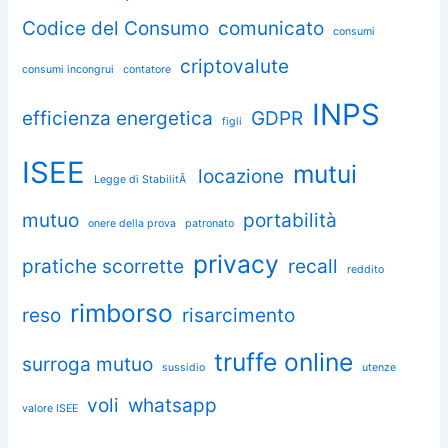
Codice del Consumo
comunicato
consumi
criptovalute
consumi incongrui
contatore
INPS
efficienza energetica
GDPR
figli
ISEE
mutui
locazione
Legge di StabilitÃ
mutuo
portabilità
onere della prova
patronato
privacy
pratiche scorrette
recall
reddito
rimborso
reso
risarcimento
truffe online
surroga mutuo
sussidio
utenze
voli
whatsapp
valore ISEE