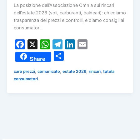
La posizione dell’Associazione Omnia sui rincari
dell’estate 2026 (voli, carburanti, balneari): chiediamo
trasparenza dei prezzi e controlli, e diamo consigli ai
consumatori.
F
X
W
T
Li
E
a
h
el
n
m
C
Share
c
at
e
k
ai
o
e
s
gr
e
l
,
,
,
,
caro prezzi
comunicato
estate 2026
rincari
tutela
n
consumatori
b
A
a
dI
di
o
p
m
n
vi
o
p
di
k