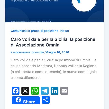
,
Comunicati e prese di posizione
News
Caro voli da e per la Sicilia: la posizione
di Associazione Omnia
assoconsumatoriomnia
/
Giugno 16, 2026
Caro voli da e per la Sicilia: la posizione di Omnia. Le
cause secondo l’Antitrust, il bonus voli della Regione
(a chi spetta e come ottenerlo), le nuove compagnie
e come difenderti.
F
X
W
T
Li
E
a
h
el
n
m
C
Share
c
at
e
k
ai
o