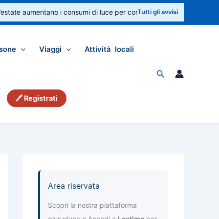
state aumentano i consumi di luce per condizionatori e ventilatori. Con
Tutti gli avvisi
sone
Viaggi
Attività locali
Cerca
🖊 Registrati
Area riservata
Scopri la nostra piattaforma
giuruduca e Accedi a
Lextime
per