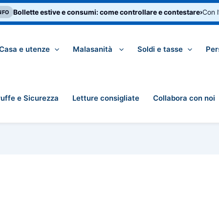
Bollette estive e consumi: come controllare e contestare
›
Con l’e
O
Casa e utenze
Malasanità
Soldi e tasse
Per
ruffe e Sicurezza
Letture consigliate
Collabora con noi