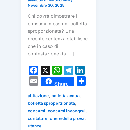
Novembre 30, 2025
Chi dovrà dimostrare i
consumi in caso di bolletta
sproporzionata? Una
recente sentenza stabilisce
che in caso di
contestazione da […]
F
X
W
T
Li
a
h
el
n
E
C
Share
c
at
e
k
m
o
e
s
gr
e
,
,
abitazione
bolletta acqua
ai
n
,
bolletta sproporzionata
b
A
a
dI
l
di
,
,
consumi
consumi incongrui
o
p
m
n
vi
,
,
contatore
onere della prova
o
p
di
utenze