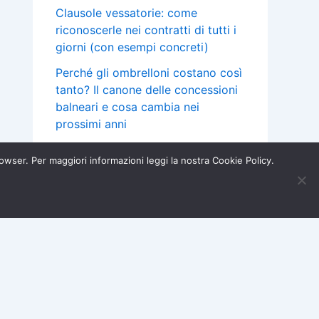
Clausole vessatorie: come
riconoscerle nei contratti di tutti i
giorni (con esempi concreti)
Perché gli ombrelloni costano così
tanto? Il canone delle concessioni
balneari e cosa cambia nei
prossimi anni
Mutuo a tasso variabile: cos’è la
browser. Per maggiori informazioni leggi la nostra Cookie Policy.
clausola “floor” e quando puoi
chiedere un rimborso
Iscriviti ora →
×
Acquisti e Garanzie
Assicurazioni