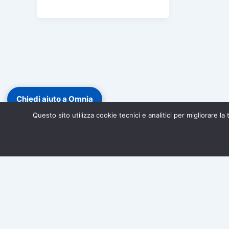
k
Chiedi aiuto a Omnia
Questo sito utilizza cookie tecnici e analitici per migliorare l
Diventa socio di Associazione Omnia!
Iscriviti gratuitamen