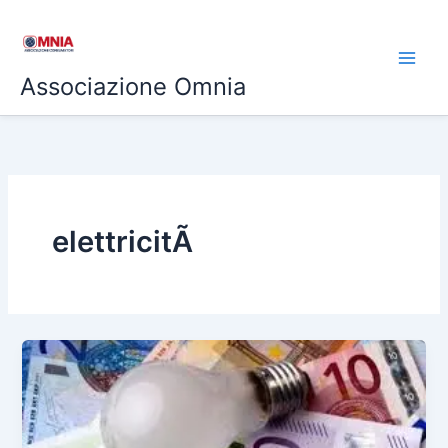
Vai
al
contenuto
Associazione Omnia
elettricitÃ