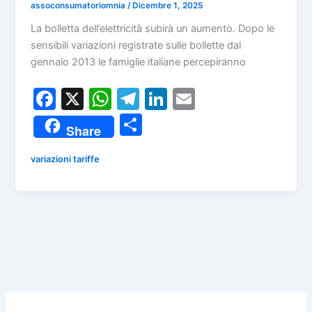
assoconsumatoriomnia
/
Dicembre 1, 2025
La bolletta dell’elettricità subirà un aumento. Dopo le
sensibili variazioni registrate sulle bollette dal
gennaio 2013 le famiglie italiane percepiranno
F
X
W
T
Li
E
a
h
el
n
m
C
Share
c
at
e
k
ai
o
e
s
gr
e
l
variazioni tariffe
n
b
A
a
dI
di
o
p
m
n
vi
o
p
di
k