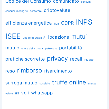
Codice del Consumo
comunicato
consumi
criptovalute
consumi incongrui
contatore
INPS
efficienza energetica
GDPR
figli
ISEE
mutui
locazione
Legge di StabilitÃ
mutuo
portabilità
onere della prova
patronato
privacy
pratiche scorrette
recall
reddito
rimborso
reso
risarcimento
truffe online
surroga mutuo
sussidio
utenze
voli
whatsapp
valore ISEE