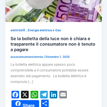
,
elettricitÃ
Energia elettrica e Gas
Se la bolletta della luce non è chiara e
trasparente il consumatore non è tenuto
a pagare
assoconsumatoriomnia
/
Dicembre 1, 2025
La bolletta elettrica appare spesso poco
comprensibile e il consumatore potrebbe essere
esentato dal pagamento. La bolletta elettrica è
composta […]
F
X
W
T
Li
E
a
h
el
n
m
C
Share