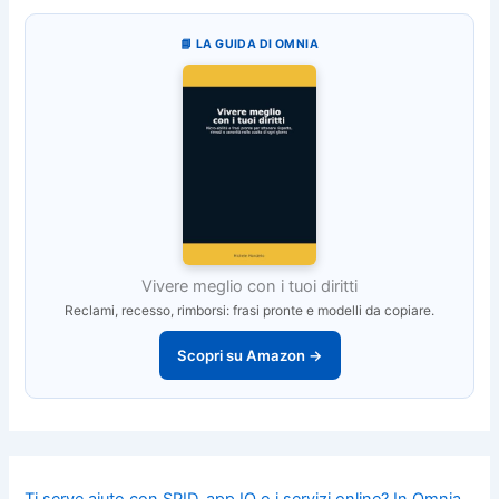
📘 LA GUIDA DI OMNIA
Vivere meglio con i tuoi diritti
Reclami, recesso, rimborsi: frasi pronte e modelli da copiare.
Scopri su Amazon →
Ti serve aiuto con SPID, app IO o i servizi online? In Omnia