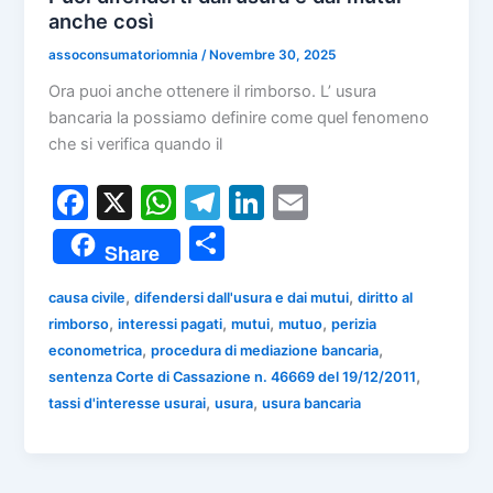
anche così
assoconsumatoriomnia
/
Novembre 30, 2025
Ora puoi anche ottenere il rimborso. L’ usura
bancaria la possiamo definire come quel fenomeno
che si verifica quando il
F
X
W
T
Li
E
a
h
el
n
m
C
Share
c
at
e
k
ai
o
e
s
gr
e
l
,
,
causa civile
difendersi dall'usura e dai mutui
diritto al
n
,
,
,
,
rimborso
interessi pagati
mutui
mutuo
perizia
b
A
a
dI
di
,
,
econometrica
procedura di mediazione bancaria
o
p
m
n
vi
,
sentenza Corte di Cassazione n. 46669 del 19/12/2011
o
p
,
,
tassi d'interesse usurai
usura
usura bancaria
di
k