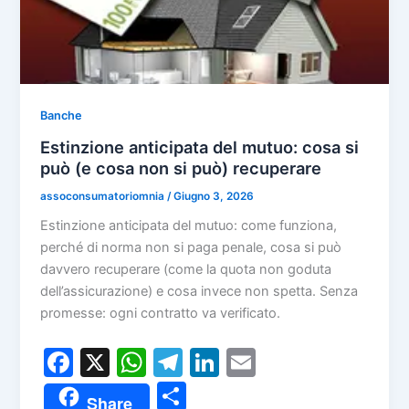
Banche
Estinzione anticipata del mutuo: cosa si
può (e cosa non si può) recuperare
assoconsumatoriomnia
/
Giugno 3, 2026
Estinzione anticipata del mutuo: come funziona,
perché di norma non si paga penale, cosa si può
davvero recuperare (come la quota non goduta
dell’assicurazione) e cosa invece non spetta. Senza
promesse: ogni contratto va verificato.
F
X
W
T
Li
E
a
h
el
n
m
C
Share