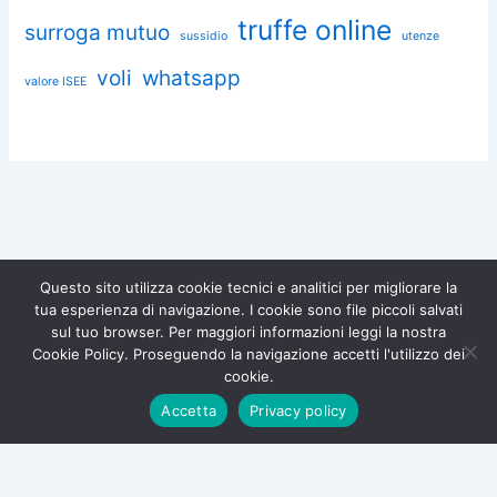
truffe online
surroga mutuo
sussidio
utenze
voli
whatsapp
valore ISEE
Questo sito utilizza cookie tecnici e analitici per migliorare la
tua esperienza di navigazione. I cookie sono file piccoli salvati
Chiedi aiuto a Omnia
sul tuo browser. Per maggiori informazioni leggi la nostra
Diventa socio di
Iscriviti gratuitamente e difendi i
Cookie Policy. Proseguendo la navigazione accetti l'utilizzo dei
tuoi diritti.
Associazione Omnia!
Copyright © 2026 Associazione Consumatori Omnia – Tutti i diritti
cookie.
riservati |
Privacy Policy
|
Cookie Policy
Iscriviti ora →
Accetta
Privacy policy
×
Associazione Omnia - Tutela Consumatori
| Piazza Amedeo