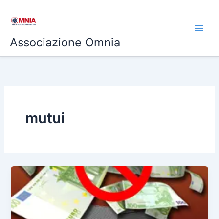
Vai
al
contenuto
Associazione Omnia
mutui