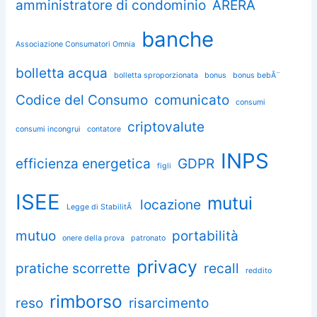
amministratore di condominio
ARERA
banche
Associazione Consumatori Omnia
bolletta acqua
bolletta sproporzionata
bonus
bonus bebÃ¨
Codice del Consumo
comunicato
consumi
criptovalute
consumi incongrui
contatore
INPS
efficienza energetica
GDPR
figli
ISEE
mutui
locazione
Legge di StabilitÃ
mutuo
portabilità
onere della prova
patronato
privacy
pratiche scorrette
recall
reddito
rimborso
reso
risarcimento