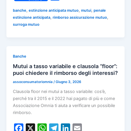
c
at
e
k
ai
o
e
s
gr
e
l
,
,
,
banche
estinzione anticipata mutuo
mutui
penale
n
,
,
estinzione anticipata
rimborso assicurazione mutuo
b
A
a
dI
di
surroga mutuo
o
p
m
n
vi
o
p
di
k
Banche
Mutui a tasso variabile e clausola “floor”:
puoi chiedere il rimborso degli interessi?
assoconsumatoriomnia
/
Giugno 3, 2026
Clausola floor nei mutui a tasso variabile: cos’è,
perché tra il 2015 e il 2022 hai pagato di più e come
Associazione Omnia ti aiuta a verificare un possibile
rimborso.
F
X
W
T
Li
E