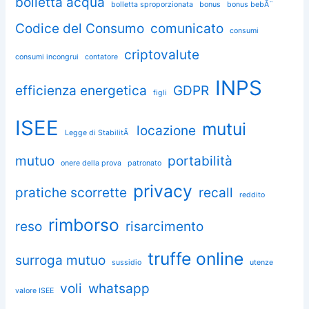
bolletta acqua
bolletta sproporzionata
bonus
bonus bebÃ¨
Codice del Consumo
comunicato
consumi
criptovalute
consumi incongrui
contatore
INPS
efficienza energetica
GDPR
figli
ISEE
mutui
locazione
Legge di StabilitÃ
mutuo
portabilità
onere della prova
patronato
privacy
pratiche scorrette
recall
reddito
rimborso
reso
risarcimento
truffe online
surroga mutuo
sussidio
utenze
voli
whatsapp
valore ISEE