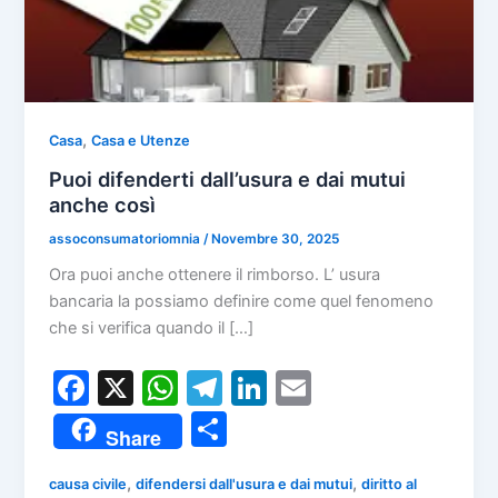
,
Casa
Casa e Utenze
Puoi difenderti dall’usura e dai mutui
anche così
assoconsumatoriomnia
/
Novembre 30, 2025
Ora puoi anche ottenere il rimborso. L’ usura
bancaria la possiamo definire come quel fenomeno
che si verifica quando il […]
F
X
W
T
Li
E
a
h
el
n
m
C
Share
c
at
e
k
ai
o
e
s
gr
e
l
,
,
causa civile
difendersi dall'usura e dai mutui
diritto al