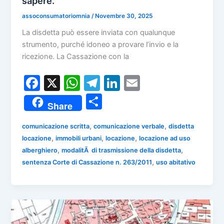
sapere.
assoconsumatoriomnia
/
Novembre 30, 2025
La disdetta può essere inviata con qualunque
strumento, purché idoneo a provare l’invio e la
ricezione. La Cassazione con la
F
X
W
T
Li
E
a
h
el
n
m
C
Share
c
at
e
k
ai
o
e
s
gr
e
l
,
,
comunicazione scritta
comunicazione verbale
disdetta
n
,
,
,
locazione
immobili urbani
locazione
locazione ad uso
b
A
a
dI
di
,
,
alberghiero
modalitÃ di trasmissione della disdetta
o
p
m
n
vi
,
sentenza Corte di Cassazione n. 263/2011
uso abitativo
o
p
di
k