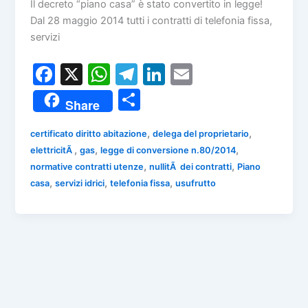
Il decreto “piano casa” è stato convertito in legge!
Dal 28 maggio 2014 tutti i contratti di telefonia fissa,
servizi
F
X
W
T
Li
E
a
h
el
n
m
C
Share
c
at
e
k
ai
o
e
s
gr
e
l
,
,
certificato diritto abitazione
delega del proprietario
n
,
,
,
elettricitÃ
gas
legge di conversione n.80/2014
b
A
a
dI
di
,
,
normative contratti utenze
nullitÃ dei contratti
Piano
o
p
m
n
vi
,
,
,
casa
servizi idrici
telefonia fissa
usufrutto
o
p
di
k