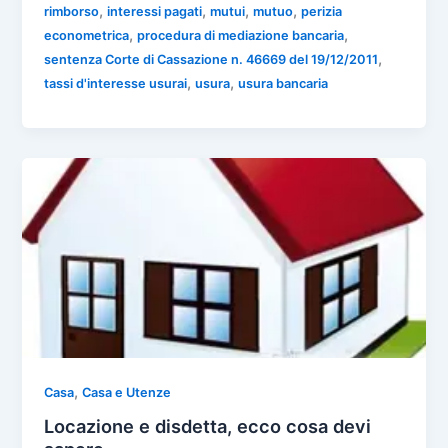
n
,
,
,
,
rimborso
interessi pagati
mutui
mutuo
perizia
b
A
a
dI
di
,
,
econometrica
procedura di mediazione bancaria
o
p
m
n
vi
,
sentenza Corte di Cassazione n. 46669 del 19/12/2011
o
p
,
,
tassi d'interesse usurai
usura
usura bancaria
di
k
,
Casa
Casa e Utenze
Locazione e disdetta, ecco cosa devi