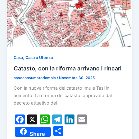
,
Casa
Casa e Utenze
Catasto, con la riforma arrivano i rincari
assoconsumatoriomnia
/
Novembre 30, 2025
Con la nuova riforma del catasto Imu e Tasi in
aumento. La riforma del catasto, approvata dal
decreto attuativo del
F
X
W
T
Li
E
a
h
el
n
m
C
Share