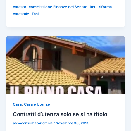
c
at
e
k
ai
o
e
s
gr
e
l
,
,
,
catasto
commissione Finanze del Senato
Imu
riforma
n
,
catastale
Tasi
b
A
a
dI
di
o
p
m
n
vi
o
p
di
k
,
Casa
Casa e Utenze
Contratti d’utenza solo se si ha titolo
assoconsumatoriomnia
/
Novembre 30, 2025