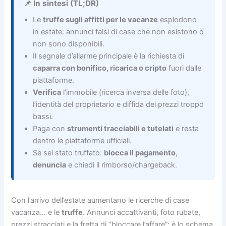
📌 In sintesi (TL;DR)
Le
truffe sugli affitti per le vacanze
esplodono
in estate: annunci falsi di case che non esistono o
non sono disponibili.
Il segnale d’allarme principale è la richiesta di
caparra con bonifico, ricarica o cripto
fuori dalle
piattaforme.
Verifica
l’immobile (ricerca inversa delle foto),
l’identità del proprietario e diffida dei prezzi troppo
bassi.
Paga con
strumenti tracciabili e tutelati
e resta
dentro le piattaforme ufficiali.
Se sei stato truffato:
blocca il pagamento
,
denuncia
e chiedi il rimborso/chargeback.
Con l’arrivo dell’estate aumentano le ricerche di case
vacanza… e le
truffe
. Annunci accattivanti, foto rubate,
prezzi stracciati e la fretta di “bloccare l’affare”: è lo schema