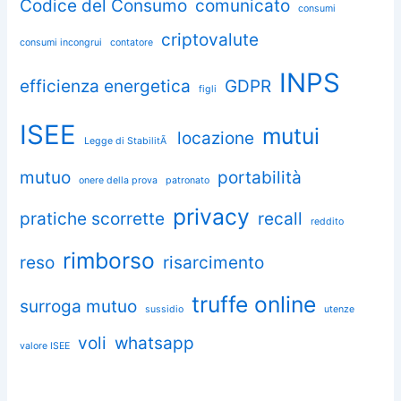
Codice del Consumo
comunicato
consumi
criptovalute
consumi incongrui
contatore
INPS
efficienza energetica
GDPR
figli
ISEE
mutui
locazione
Legge di StabilitÃ
mutuo
portabilità
onere della prova
patronato
privacy
pratiche scorrette
recall
reddito
rimborso
reso
risarcimento
truffe online
surroga mutuo
sussidio
utenze
voli
whatsapp
valore ISEE