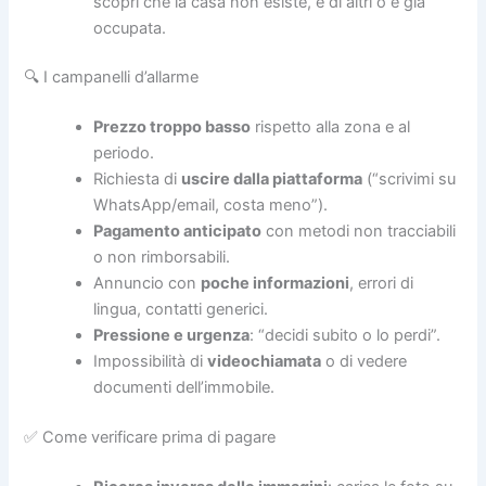
scopri che la casa non esiste, è di altri o è già
occupata.
🔍 I campanelli d’allarme
Prezzo troppo basso
rispetto alla zona e al
periodo.
Richiesta di
uscire dalla piattaforma
(“scrivimi su
WhatsApp/email, costa meno”).
Pagamento anticipato
con metodi non tracciabili
o non rimborsabili.
Annuncio con
poche informazioni
, errori di
lingua, contatti generici.
Pressione e urgenza
: “decidi subito o lo perdi”.
Impossibilità di
videochiamata
o di vedere
documenti dell’immobile.
✅ Come verificare prima di pagare