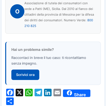
Associazione di tutela dei consumatori con
sede a Patti (ME), Sicilia. Dal 2010 al fianco dei
O
cittadini della provincia di Messina per la difesa
dei diritti dei consumatori. Numero Verde:
800
210 825
Hai un problema simile?
Raccontaci in breve il tuo caso: ti ricontattiamo
senza impegno.
Scrivici ora
F
X
W
T
Li
E
Share
a
h
el
n
m
C