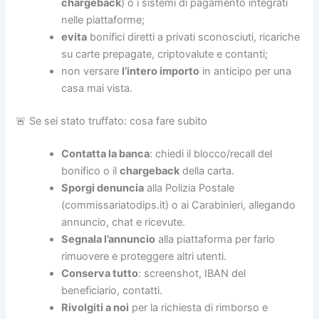
chargeback
) o i sistemi di pagamento integrati
nelle piattaforme;
evita
bonifici diretti a privati sconosciuti, ricariche
su carte prepagate, criptovalute e contanti;
non versare
l’intero importo
in anticipo per una
casa mai vista.
🚨 Se sei stato truffato: cosa fare subito
Contatta la banca
: chiedi il blocco/recall del
bonifico o il
chargeback
della carta.
Sporgi denuncia
alla Polizia Postale
(commissariatodips.it) o ai Carabinieri, allegando
annuncio, chat e ricevute.
Segnala l’annuncio
alla piattaforma per farlo
rimuovere e proteggere altri utenti.
Conserva tutto
: screenshot, IBAN del
beneficiario, contatti.
Rivolgiti a noi
per la richiesta di rimborso e