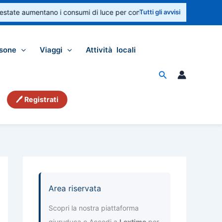
state aumentano i consumi di luce per condizionatori e ventilatori. Cont
Tutti gli avvisi
sone
Viaggi
Attività locali
Cerca
🖊 Registrati
Area riservata
Scopri la nostra piattaforma
giuruduca e Accedi a
Lextime
per