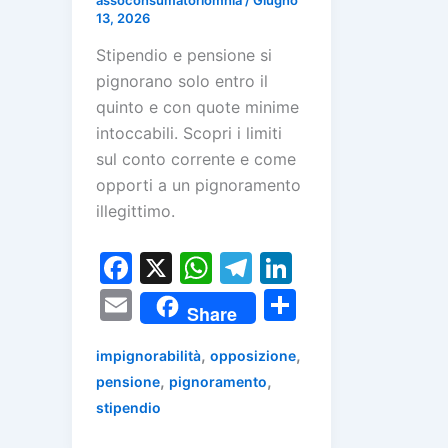
13, 2026
Stipendio e pensione si
pignorano solo entro il
quinto e con quote minime
intoccabili. Scopri i limiti
sul conto corrente e come
opporti a un pignoramento
illegittimo.
F
X
W
T
Li
a
h
el
n
E
C
Share
c
at
e
k
m
o
e
s
gr
e
,
,
impignorabilità
opposizione
ai
n
,
,
pensione
pignoramento
b
A
a
dI
l
di
stipendio
o
p
m
n
vi