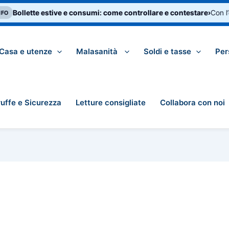
Bollette estive e consumi: come controllare e contestare
›
Con l’e
O
Casa e utenze
Malasanità
Soldi e tasse
Per
ruffe e Sicurezza
Letture consigliate
Collabora con noi