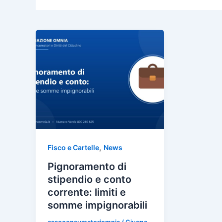
,
Fisco e Cartelle
News
Pignoramento di
stipendio e conto
corrente: limiti e
somme impignorabili
assoconsumatoriomnia
/
Giugno