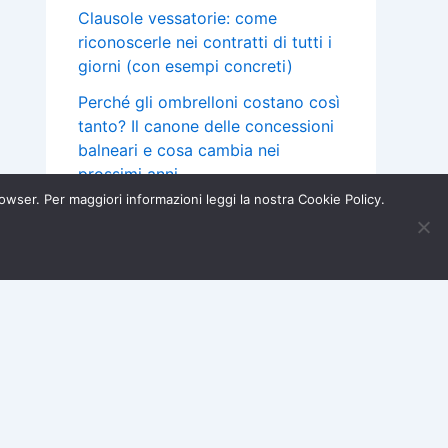
Clausole vessatorie: come
riconoscerle nei contratti di tutti i
giorni (con esempi concreti)
Perché gli ombrelloni costano così
tanto? Il canone delle concessioni
balneari e cosa cambia nei
prossimi anni
browser. Per maggiori informazioni leggi la nostra Cookie Policy.
Mutuo a tasso variabile: cos’è la
clausola “floor” e quando puoi
Iscriviti ora →
×
chiedere un rimborso
Acquisti e Garanzie
Assicurazioni