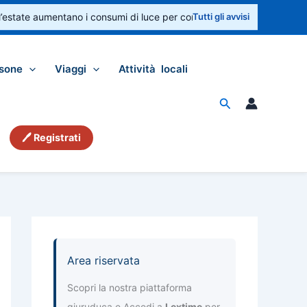
state aumentano i consumi di luce per condizionatori e ventilatori. Con
Tutti gli avvisi
sone
Viaggi
Attività locali
Cerca
🖊 Registrati
Area riservata
Scopri la nostra piattaforma
giuruduca e Accedi a
Lextime
per