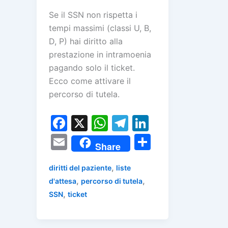
Se il SSN non rispetta i
tempi massimi (classi U, B,
D, P) hai diritto alla
prestazione in intramoenia
pagando solo il ticket.
Ecco come attivare il
percorso di tutela.
F
X
W
T
Li
a
h
el
n
E
C
Share
c
at
e
k
m
o
e
s
gr
e
,
diritti del paziente
liste
ai
n
,
,
d'attesa
percorso di tutela
b
A
a
dI
l
di
,
SSN
ticket
o
p
m
n
vi
o
p
di