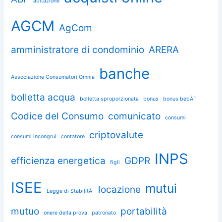
abitazione
AGCM
AgCom
amministratore di condominio
ARERA
banche
Associazione Consumatori Omnia
bolletta acqua
bolletta sproporzionata
bonus
bonus bebÃ¨
Codice del Consumo
comunicato
consumi
criptovalute
consumi incongrui
contatore
INPS
efficienza energetica
GDPR
figli
ISEE
mutui
locazione
Legge di StabilitÃ
mutuo
portabilità
onere della prova
patronato