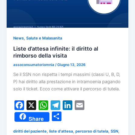
,
News
Salute e Malasanita
Liste d’attesa infinite: il diritto al
rimborso della visita
assoconsumatoriomnia
/
Giugno 13, 2026
Se il SSN non rispetta i tempi massimi (classi U, B, D,
P) hai diritto alla prestazione in intramoenia pagando
solo il ticket. Ecco come attivare il percorso di tutela.
F
X
W
T
Li
E
a
h
el
n
m
C
Share
c
at
e
k
ai
o
e
s
gr
e
l
,
,
,
,
diritti del paziente
liste d'attesa
percorso di tutela
SSN