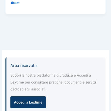
n
ticket
b
A
a
dI
di
o
p
m
n
vi
o
p
di
k
Area riservata
Scopri la nostra piattaforma giuruduca e Accedi a
Lextime
per consultare pratiche, documenti e servizi
dedicati agli associati.
Accedi a Lextime