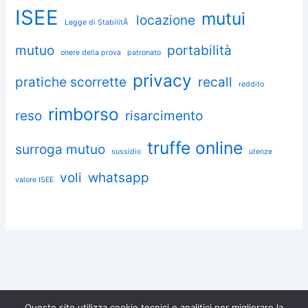
ISEE
mutui
locazione
Legge di StabilitÃ
mutuo
portabilità
onere della prova
patronato
privacy
pratiche scorrette
recall
reddito
rimborso
reso
risarcimento
truffe online
surroga mutuo
sussidio
utenze
voli
whatsapp
valore ISEE
Questo sito utilizza cookie tecnici e analitici per migliorare la