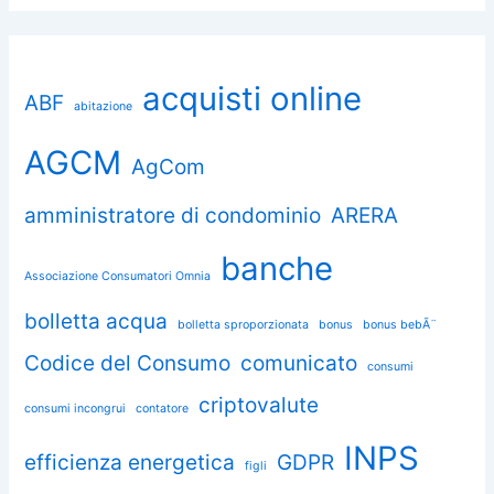
acquisti online
ABF
abitazione
AGCM
AgCom
amministratore di condominio
ARERA
banche
Associazione Consumatori Omnia
bolletta acqua
bolletta sproporzionata
bonus
bonus bebÃ¨
Codice del Consumo
comunicato
consumi
criptovalute
consumi incongrui
contatore
INPS
efficienza energetica
GDPR
figli