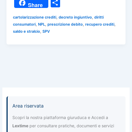
a
h
el
n
m
C
Share
c
at
e
k
ai
o
e
s
gr
e
l
,
,
cartolarizzazione crediti
decreto ingiuntivo
diritti
n
,
,
,
,
consumatori
NPL
prescrizione debito
recupero crediti
b
A
a
dI
di
,
saldo e stralcio
SPV
o
p
m
n
vi
o
p
di
k
Area riservata
Scopri la nostra piattaforma giuruduca e Accedi a
Lextime
per consultare pratiche, documenti e servizi