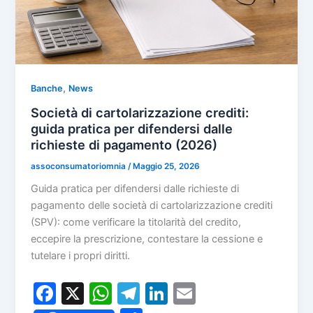
,
Banche
News
Società di cartolarizzazione crediti:
guida pratica per difendersi dalle
richieste di pagamento (2026)
assoconsumatoriomnia
/
Maggio 25, 2026
Guida pratica per difendersi dalle richieste di
pagamento delle società di cartolarizzazione crediti
(SPV): come verificare la titolarità del credito,
eccepire la prescrizione, contestare la cessione e
tutelare i propri diritti.
F
X
W
T
Li
E