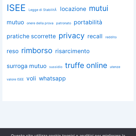
ISEE
mutui
locazione
Legge di StabilitÃ
mutuo
portabilità
onere della prova
patronato
privacy
pratiche scorrette
recall
reddito
rimborso
reso
risarcimento
truffe online
surroga mutuo
sussidio
utenze
voli
whatsapp
valore ISEE
Questo sito utilizza cookie tecnici e analitici per migliorare la