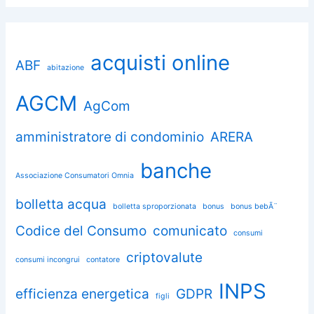
acquisti online
ABF
abitazione
AGCM
AgCom
amministratore di condominio
ARERA
banche
Associazione Consumatori Omnia
bolletta acqua
bolletta sproporzionata
bonus
bonus bebÃ¨
Codice del Consumo
comunicato
consumi
criptovalute
consumi incongrui
contatore
INPS
efficienza energetica
GDPR
figli