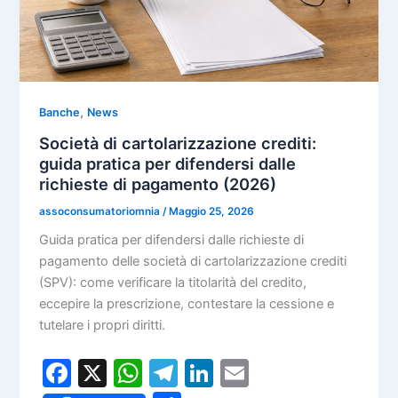
,
Banche
News
Società di cartolarizzazione crediti:
guida pratica per difendersi dalle
richieste di pagamento (2026)
assoconsumatoriomnia
/
Maggio 25, 2026
Guida pratica per difendersi dalle richieste di
pagamento delle società di cartolarizzazione crediti
(SPV): come verificare la titolarità del credito,
eccepire la prescrizione, contestare la cessione e
tutelare i propri diritti.
F
X
W
T
Li
E