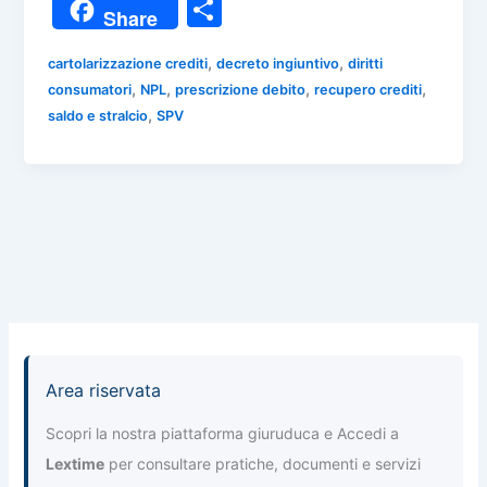
a
h
el
n
m
C
Share
c
at
e
k
ai
o
e
s
gr
e
l
,
,
cartolarizzazione crediti
decreto ingiuntivo
diritti
n
,
,
,
,
consumatori
NPL
prescrizione debito
recupero crediti
b
A
a
dI
di
,
saldo e stralcio
SPV
o
p
m
n
vi
o
p
di
k
Area riservata
Scopri la nostra piattaforma giuruduca e Accedi a
Lextime
per consultare pratiche, documenti e servizi