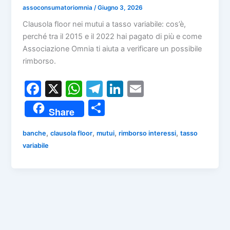
assoconsumatoriomnia
/
Giugno 3, 2026
Clausola floor nei mutui a tasso variabile: cos’è,
perché tra il 2015 e il 2022 hai pagato di più e come
Associazione Omnia ti aiuta a verificare un possibile
rimborso.
F
X
W
T
Li
E
a
h
el
n
m
C
Share
c
at
e
k
ai
o
e
s
gr
e
l
,
,
,
,
banche
clausola floor
mutui
rimborso interessi
tasso
n
variabile
b
A
a
dI
di
o
p
m
n
vi
o
p
di
k