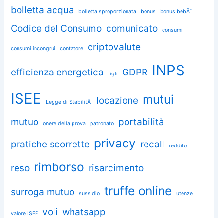
bolletta acqua
bolletta sproporzionata
bonus
bonus bebÃ¨
Codice del Consumo
comunicato
consumi
criptovalute
consumi incongrui
contatore
INPS
efficienza energetica
GDPR
figli
ISEE
mutui
locazione
Legge di StabilitÃ
mutuo
portabilità
onere della prova
patronato
privacy
pratiche scorrette
recall
reddito
rimborso
reso
risarcimento
truffe online
surroga mutuo
sussidio
utenze
voli
whatsapp
valore ISEE