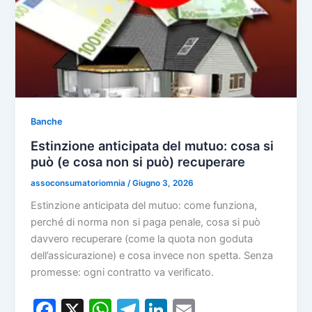
Banche
Estinzione anticipata del mutuo: cosa si
può (e cosa non si può) recuperare
assoconsumatoriomnia
/
Giugno 3, 2026
Estinzione anticipata del mutuo: come funziona,
perché di norma non si paga penale, cosa si può
davvero recuperare (come la quota non goduta
dell’assicurazione) e cosa invece non spetta. Senza
promesse: ogni contratto va verificato.
F
X
W
T
Li
E