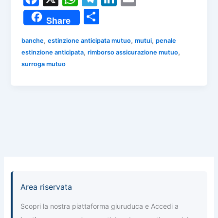
a
h
el
n
m
C
Share
c
at
e
k
ai
o
e
s
gr
e
l
,
,
,
banche
estinzione anticipata mutuo
mutui
penale
n
,
,
estinzione anticipata
rimborso assicurazione mutuo
b
A
a
dI
di
surroga mutuo
o
p
m
n
vi
o
p
di
k
Area riservata
Scopri la nostra piattaforma giuruduca e Accedi a