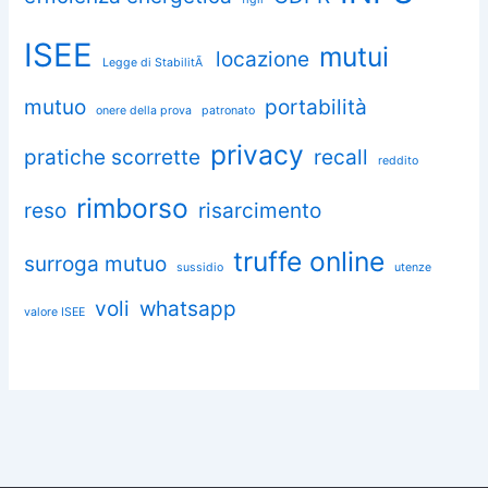
ISEE
mutui
locazione
Legge di StabilitÃ
mutuo
portabilità
onere della prova
patronato
privacy
pratiche scorrette
recall
reddito
rimborso
reso
risarcimento
truffe online
surroga mutuo
sussidio
utenze
voli
whatsapp
valore ISEE