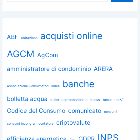
acquisti online
ABF
abitazione
AGCM
AgCom
amministratore di condominio
ARERA
banche
Associazione Consumatori Omnia
bolletta acqua
bolletta sproporzionata
bonus
bonus bebÃ¨
Codice del Consumo
comunicato
consumi
criptovalute
consumi incongrui
contatore
INPS
efficienza energetica
GDPR
figli