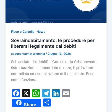
,
Fisco e Cartelle
News
Sovraindebitamento: le procedure per
liberarsi legalmente dai debiti
assoconsumatoriomnia
/
Giugno 13, 2026
Schiacciato dai debiti? Il Codice della Crisi prevede
ristrutturazione, concordato minore, liquidazione
controllata ed esdebitazione dell’incapiente. Ecco
come funziona.
F
X
W
T
Li
E
a
h
el
n
m
C
Share
c
at
e
k
ai
o