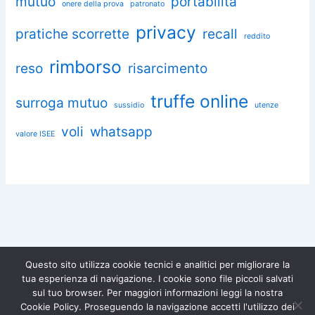
mutuo
portabilità
onere della prova
patronato
privacy
pratiche scorrette
recall
reddito
rimborso
reso
risarcimento
truffe online
surroga mutuo
sussidio
utenze
voli
whatsapp
valore ISEE
Questo sito utilizza cookie tecnici e analitici per migliorare la
tua esperienza di navigazione. I cookie sono file piccoli salvati
Chiedi aiuto a Omnia
sul tuo browser. Per maggiori informazioni leggi la nostra
Diventa socio di
Iscriviti gratuitamente e difendi i
Cookie Policy. Proseguendo la navigazione accetti l'utilizzo dei
tuoi diritti.