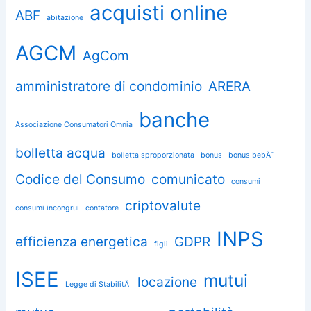
acquisti online
ABF
abitazione
AGCM
AgCom
amministratore di condominio
ARERA
banche
Associazione Consumatori Omnia
bolletta acqua
bolletta sproporzionata
bonus
bonus bebÃ¨
Codice del Consumo
comunicato
consumi
criptovalute
consumi incongrui
contatore
INPS
efficienza energetica
GDPR
figli
ISEE
mutui
locazione
Legge di StabilitÃ