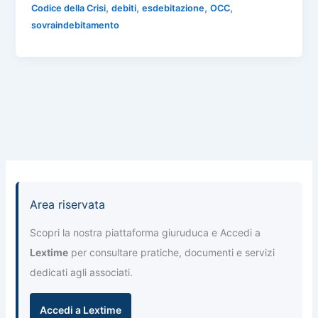
e
s
gr
e
l
,
,
,
,
Codice della Crisi
debiti
esdebitazione
OCC
n
sovraindebitamento
b
A
a
dI
di
o
p
m
n
vi
o
p
di
k
Area riservata
Scopri la nostra piattaforma giuruduca e Accedi a
Lextime
per consultare pratiche, documenti e servizi
dedicati agli associati.
Accedi a Lextime