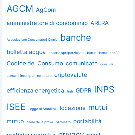
AGCM
AgCom
amministratore di condominio
ARERA
banche
Associazione Consumatori Omnia
bolletta acqua
bolletta sproporzionata
bonus
bonus bebÃ¨
Codice del Consumo
comunicato
consumi
criptovalute
consumi incongrui
contatore
INPS
efficienza energetica
GDPR
figli
ISEE
mutui
locazione
Legge di StabilitÃ
mutuo
portabilità
onere della prova
patronato
privacy