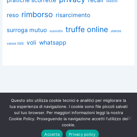
pratiche scorrette
recall
reddito
rimborso
reso
risarcimento
truffe online
surroga mutuo
sussidio
utenze
voli
whatsapp
valore ISEE
Questo sito utilizza cookie tecnici e analitici per migliorare la
tua esperienza di navigazione. I cookie sono file piccoli salvati
Chiedi aiuto a Omnia
sul tuo browser. Per maggiori informazioni leggi la nostra
Diventa socio di
Iscriviti gratuitamente e difendi i
Cookie Policy. Proseguendo la navigazione accetti l'utilizzo dei
tuoi diritti.
Associazione Omnia!
Copyright © 2026 Associazione Consumatori Omnia – Tutti i diritti
cookie.
riservati |
Privacy Policy
|
Cookie Policy
Iscriviti ora →
Accetta
Privacy policy
×