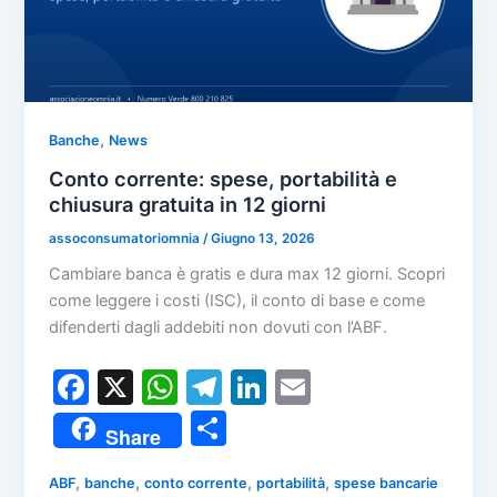
,
Banche
News
Conto corrente: spese, portabilità e
chiusura gratuita in 12 giorni
assoconsumatoriomnia
/
Giugno 13, 2026
Cambiare banca è gratis e dura max 12 giorni. Scopri
come leggere i costi (ISC), il conto di base e come
difenderti dagli addebiti non dovuti con l’ABF.
F
X
W
T
Li
E
a
h
el
n
m
C
Share
c
at
e
k
ai
o
e
s
gr
e
l
,
,
,
,
ABF
banche
conto corrente
portabilità
spese bancarie