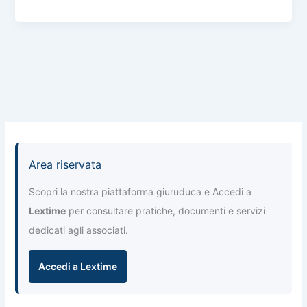
n
b
A
a
dI
di
o
p
m
n
vi
o
p
di
k
Area riservata
Scopri la nostra piattaforma giuruduca e Accedi a
Lextime
per consultare pratiche, documenti e servizi
dedicati agli associati.
Accedi a Lextime