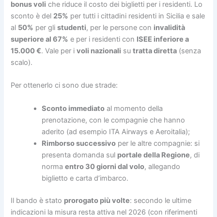
bonus voli
che riduce il costo dei biglietti per i residenti. Lo
sconto è del
25%
per tutti i cittadini residenti in Sicilia e sale
al
50%
per gli
studenti
, per le persone con
invalidità
superiore al 67%
e per i residenti con
ISEE inferiore a
15.000 €
. Vale per i
voli nazionali
su
tratta diretta
(senza
scalo).
Per ottenerlo ci sono due strade:
Sconto immediato
al momento della
prenotazione, con le compagnie che hanno
aderito (ad esempio ITA Airways e Aeroitalia);
Rimborso successivo
per le altre compagnie: si
presenta domanda sul
portale della Regione
, di
norma
entro 30 giorni dal volo
, allegando
biglietto e carta d’imbarco.
Il bando è stato
prorogato più volte
: secondo le ultime
indicazioni la misura resta attiva nel 2026 (con riferimenti