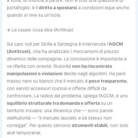
a volte, la rinuncia a partire. Non è solo una questione di
portafoglio: è il
diritto a spostarsi
a condizioni eque anche
quando si vive su un’isola.
✈️ Le cause: cosa dice l’Antitrust
Sul caro voli per Sicilia e Sardegna è intervenuta l’
AGCM
(Antitrust)
, che ha analizzato i meccanismi di
prezzo
dinamico
delle compagnie. La conclusione è importante e
va riferita con onestà: l’Autorità
non ha riscontrato
manipolazioni o violazioni
illecite negli algoritmi. Ha però
messo nero su bianco che il mercato è
poco trasparente
,
con servizi accessori costosi e offerte difficili da
confrontare. La radice del problema, spiega l’AGCM, è uno
squilibrio strutturale tra domanda e offerta
su un
territorio insulare: una dinamica che — sono parole
dell’Autorità — “il mercato lasciato a sé stesso non
corregge”. Per questo servono
strumenti stabili
, non solo
aiuti temporanei.