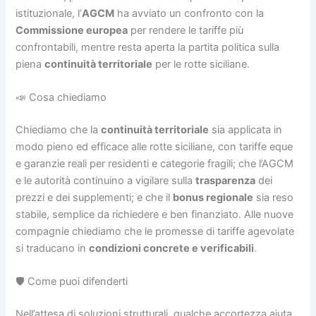
istituzionale, l’
AGCM
ha avviato un confronto con la
Commissione europea
per rendere le tariffe più
confrontabili, mentre resta aperta la partita politica sulla
piena
continuità territoriale
per le rotte siciliane.
📣 Cosa chiediamo
Chiediamo che la
continuità territoriale
sia applicata in
modo pieno ed efficace alle rotte siciliane, con tariffe eque
e garanzie reali per residenti e categorie fragili; che l’AGCM
e le autorità continuino a vigilare sulla
trasparenza
dei
prezzi e dei supplementi; e che il
bonus regionale
sia reso
stabile, semplice da richiedere e ben finanziato. Alle nuove
compagnie chiediamo che le promesse di tariffe agevolate
si traducano in
condizioni concrete e verificabili
.
🛡️ Come puoi difenderti
Nell’attesa di soluzioni strutturali, qualche accortezza aiuta