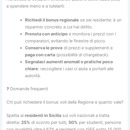
a spendere meno e a tutelarti:
Richiedi il bonus regionale
se sei residente: è un
risparmio concreto a cui hai diritto.
Prenota con anticipo
e monitora i prezzi con i
comparatori, evitando le finestre di picco.
Conserva le prove
di prezzi e supplementi e
paga con carta
(possibilità di chargeback).
Segnalaci aumenti anomali o pratiche poco
chiare
: raccogliere i casi ci aiuta a portarli alle
autorità.
❓ Domande frequenti
Chi può richiedere il bonus voli della Regione e quanto vale?
Spetta ai
residenti in Sicilia
sui voli nazionali a tratta
diretta:
25%
di sconto per tutti,
50%
per studenti, persone
con invalidità oltre il 67% e residenti con ISEE sotto 15.000