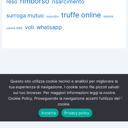
rimborso
reso
risarcimento
truffe online
surroga mutuo
sussidio
utenze
voli
whatsapp
valore ISEE
Questo sito utilizza cookie tecnici e analitici per migliorare la
tua esperienza di navigazione. I cookie sono file piccoli salvati
Chiedi aiuto a Omnia
sul tuo browser. Per maggiori informazioni leggi la nostra
Diventa socio di
Iscriviti gratuitamente e difendi i
Cookie Policy. Proseguendo la navigazione accetti l'utilizzo dei
tuoi diritti.
Associazione Omnia!
Copyright © 2026 Associazione Consumatori Omnia – Tutti i diritti
cookie.
riservati |
Privacy Policy
|
Cookie Policy
Iscriviti ora →
Accetta
Privacy policy
×