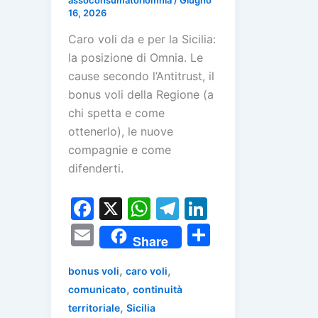
16, 2026
Caro voli da e per la Sicilia:
la posizione di Omnia. Le
cause secondo l’Antitrust, il
bonus voli della Regione (a
chi spetta e come
ottenerlo), le nuove
compagnie e come
difenderti.
F
X
W
T
Li
a
h
el
n
E
C
Share
c
at
e
k
m
o
e
s
gr
e
,
,
bonus voli
caro voli
ai
n
,
comunicato
continuità
b
A
a
dI
l
di
,
territoriale
Sicilia