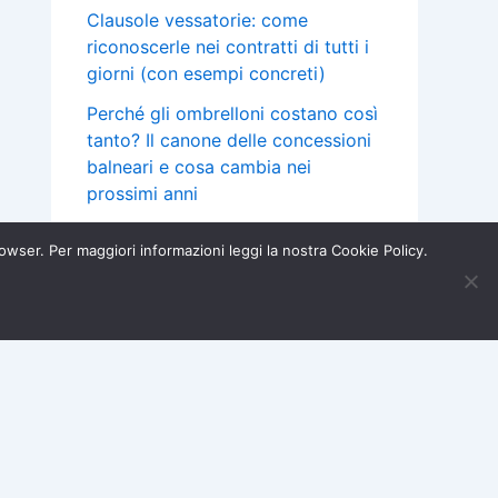
Clausole vessatorie: come
riconoscerle nei contratti di tutti i
giorni (con esempi concreti)
Perché gli ombrelloni costano così
tanto? Il canone delle concessioni
balneari e cosa cambia nei
prossimi anni
Mutuo a tasso variabile: cos’è la
browser. Per maggiori informazioni leggi la nostra Cookie Policy.
clausola “floor” e quando puoi
chiedere un rimborso
Iscriviti ora →
×
Acquisti e Garanzie
Assicurazioni