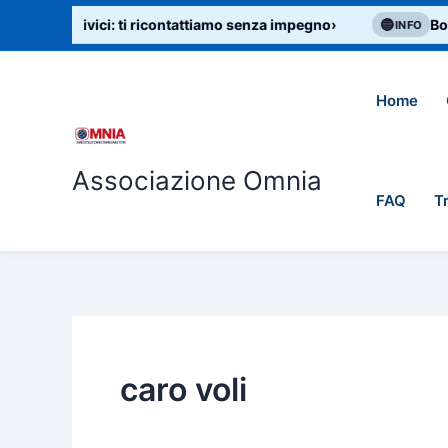
Vai
 aiuto? Scrivici: ti ricontattiamo senza impegno
›
🔵
Boll
INFO
al
contenuto
Home
Associazione Omnia
FAQ
T
caro voli