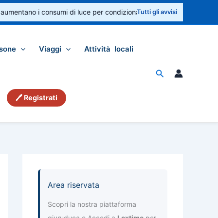
umentano i consumi di luce per condizionatori e ventilatori. Controlla 
Tutti gli avvisi
sone
Viaggi
Attività locali
Cerca
🖊 Registrati
Area riservata
Scopri la nostra piattaforma
giuruduca e Accedi a
Lextime
per