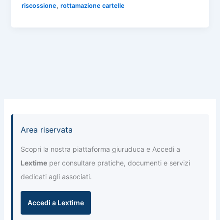
n
,
riscossione
rottamazione cartelle
b
A
a
dI
di
o
p
m
n
vi
o
p
di
k
Area riservata
Scopri la nostra piattaforma giuruduca e Accedi a
Lextime
per consultare pratiche, documenti e servizi
dedicati agli associati.
Accedi a Lextime