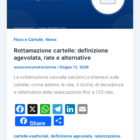
,
Fisco e Cartelle
News
Rottamazione cartelle: definizione
agevolata, rate e alternative
assoconsumatoriomnia
/
Giugno 13, 2026
La rottamazione cancella sanzioni e interessi sulle
cartelle: come aderire, le rate, il rischio di decadenza
e l’alternativa della rateizzazione fino a 120 rate.
F
X
W
T
Li
E
a
h
el
n
m
C
Share
c
at
e
k
ai
o
e
s
gr
e
l
,
,
,
cartelle esattoriali
definizione agevolata
rateizzazione