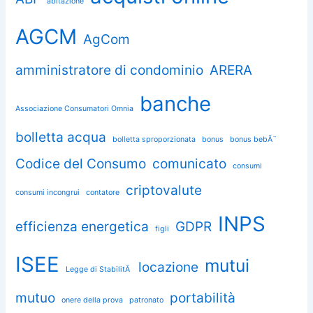
abitazione
AGCM
AgCom
amministratore di condominio
ARERA
banche
Associazione Consumatori Omnia
bolletta acqua
bolletta sproporzionata
bonus
bonus bebÃ¨
Codice del Consumo
comunicato
consumi
criptovalute
consumi incongrui
contatore
INPS
efficienza energetica
GDPR
figli
ISEE
mutui
locazione
Legge di StabilitÃ
mutuo
portabilità
onere della prova
patronato