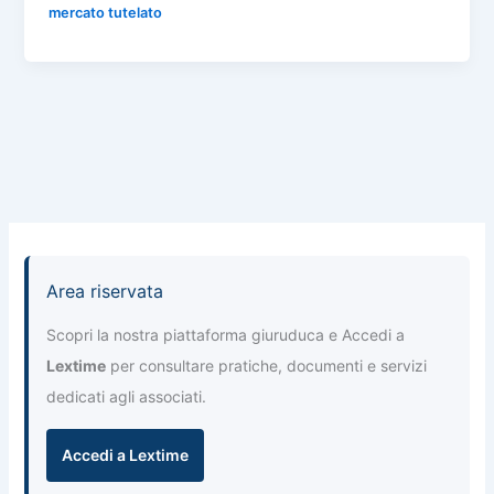
n
mercato tutelato
b
A
a
dI
di
o
p
m
n
vi
o
p
di
k
Area riservata
Scopri la nostra piattaforma giuruduca e Accedi a
Lextime
per consultare pratiche, documenti e servizi
dedicati agli associati.
Accedi a Lextime