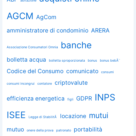
abitazione
AGCM
AgCom
amministratore di condominio
ARERA
banche
Associazione Consumatori Omnia
bolletta acqua
bolletta sproporzionata
bonus
bonus bebÃ¨
Codice del Consumo
comunicato
consumi
criptovalute
consumi incongrui
contatore
INPS
efficienza energetica
GDPR
figli
ISEE
mutui
locazione
Legge di StabilitÃ
mutuo
portabilità
onere della prova
patronato