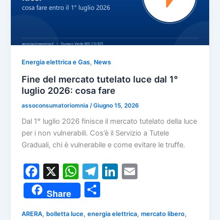
,
Energia elettrica e Gas
News
Fine del mercato tutelato luce dal 1°
luglio 2026: cosa fare
assoconsumatoriomnia
/
Giugno 15, 2026
Dal 1° luglio 2026 finisce il mercato tutelato della luce
per i non vulnerabili. Cos’è il Servizio a Tutele
Graduali, chi è vulnerabile e come evitare le truffe.
F
X
W
T
Li
E
a
h
el
n
m
C
Share
c
at
e
k
ai
o
e
s
gr
e
l
,
,
,
,
ARERA
bolletta luce
energia elettrica
mercato libero