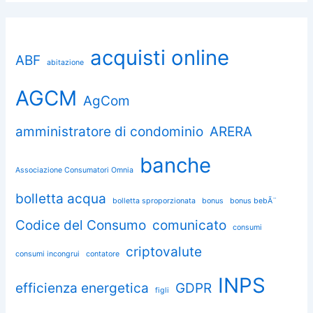
acquisti online
ABF
abitazione
AGCM
AgCom
amministratore di condominio
ARERA
banche
Associazione Consumatori Omnia
bolletta acqua
bolletta sproporzionata
bonus
bonus bebÃ¨
Codice del Consumo
comunicato
consumi
criptovalute
consumi incongrui
contatore
INPS
efficienza energetica
GDPR
figli