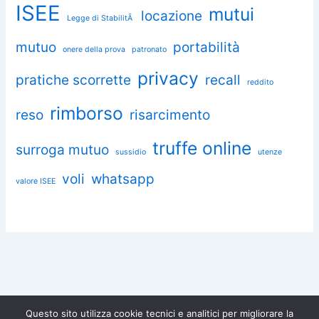
ISEE
mutui
locazione
Legge di StabilitÃ
mutuo
portabilità
onere della prova
patronato
privacy
pratiche scorrette
recall
reddito
rimborso
reso
risarcimento
truffe online
surroga mutuo
sussidio
utenze
voli
whatsapp
valore ISEE
Questo sito utilizza cookie tecnici e analitici per migliorare la