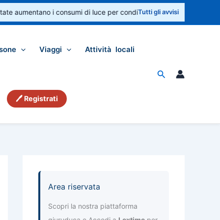
e aumentano i consumi di luce per condizionatori e ventilatori. Controll
Tutti gli avvisi
sone
Viaggi
Attività locali
Cerca
🖊 Registrati
Area riservata
Scopri la nostra piattaforma
giuruduca e Accedi a
Lextime
per