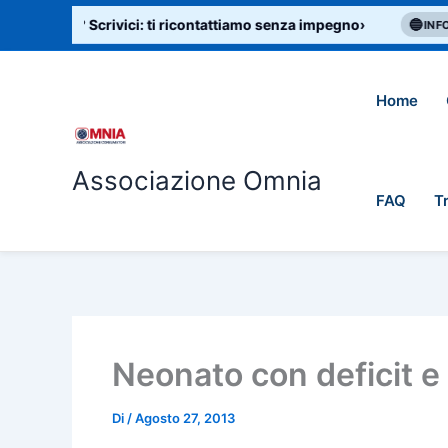
Vai
di aiuto? Scrivici: ti ricontattiamo senza impegno
›
🔵
B
INFO
al
contenuto
Home
Associazione Omnia
FAQ
T
Neonato con deficit e
Di
/
Agosto 27, 2013