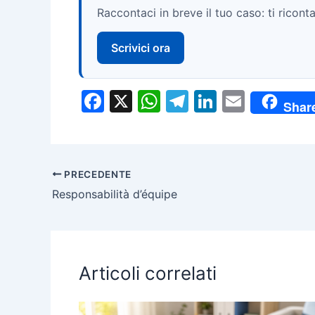
Raccontaci in breve il tuo caso: ti rico
Scrivici ora
F
X
W
T
Li
E
Shar
a
h
el
n
m
c
at
e
k
ai
e
s
gr
e
l
PRECEDENTE
b
A
a
dI
Responsabilità d’équipe
o
p
m
n
o
p
k
Articoli correlati