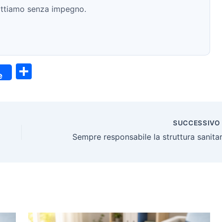
ntattiamo senza impegno.
C
e
o
n
di
SUCCESSIV
vi
Sempre responsabile la struttura sanitar
di