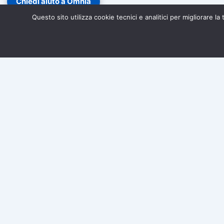
Chiedi aiuto a Omnia
Questo sito utilizza cookie tecnici e analitici per migliorare l
Diventa socio di Associazione Omnia!
Iscriviti gratuitamen