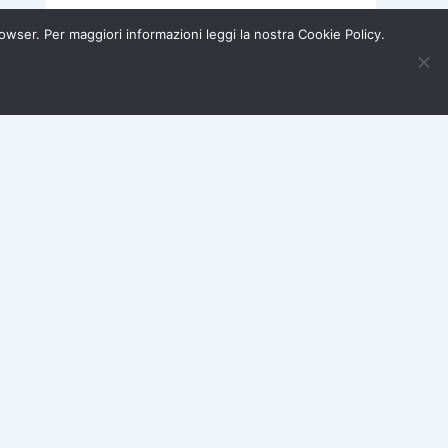
browser. Per maggiori informazioni leggi la nostra Cookie Policy.
ABF
abitazione
Iscriviti ora →
×
acquisti online
AGCM
AgCom
amministratore di
condominio
ARERA
Associazione Consumatori Omnia
banche
bolletta acqua
bolletta sproporzionata
bonus
bonus bebÃ¨
Codice del Consumo
comunicato
consumi
consumi incongrui