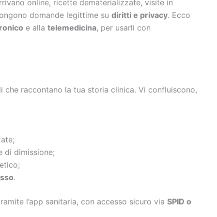
rivano online, ricette dematerializzate, visite in
pongono domande legittime su
diritti e privacy
. Ecco
tronico
e alla
telemedicina
, per usarli con
i che raccontano la tua storia clinica. Vi confluiscono,
ate;
e di dimissione;
etico;
esso
.
ramite l’app sanitaria, con accesso sicuro via
SPID o