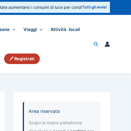
aumentano i consumi di luce per condizionatori e ventilatori. Controlla
Tutti gli avvisi
sone
Viaggi
Attività locali
Cerca
🖊 Registrati
Area riservata
Scopri la nostra piattaforma
giuruduca e Accedi a
Lextime
per