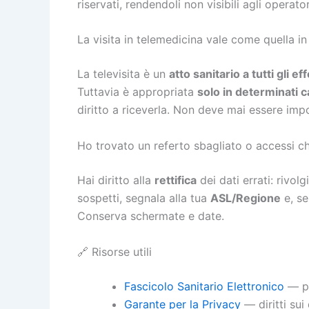
riservati, rendendoli non visibili agli operator
La visita in telemedicina vale come quella i
La televisita è un
atto sanitario a tutti gli eff
Tuttavia è appropriata
solo in determinati c
diritto a riceverla. Non deve mai essere imp
Ho trovato un referto sbagliato o accessi c
Hai diritto alla
rettifica
dei dati errati: rivolg
sospetti, segnala alla tua
ASL/Regione
e, se
Conserva schermate e date.
🔗 Risorse utili
Fascicolo Sanitario Elettronico
— po
Garante per la Privacy
— diritti sui 