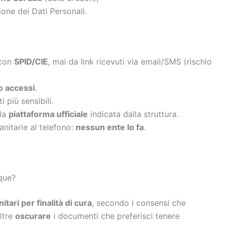
one dei Dati Personali.
con
SPID/CIE
, mai da link ricevuti via email/SMS (rischio
o accessi
.
 più sensibili.
 la
piattaforma ufficiale
indicata dalla struttura.
sanitarie al telefono:
nessun ente lo fa
.
nque?
itari per finalità di cura
, secondo i consensi che
oltre
oscurare
i documenti che preferisci tenere