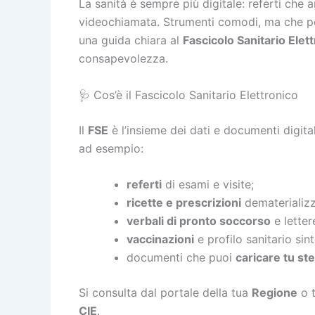
La sanità è sempre più digitale: referti che ar
videochiamata. Strumenti comodi, ma che 
una guida chiara al
Fascicolo Sanitario Elet
consapevolezza.
🩺 Cos’è il Fascicolo Sanitario Elettronico
Il
FSE
è l’insieme dei dati e documenti digital
ad esempio:
referti
di esami e visite;
ricette e prescrizioni
dematerializz
verbali di pronto soccorso
e letter
vaccinazioni
e profilo sanitario sint
documenti che puoi
caricare tu st
Si consulta dal portale della tua
Regione
o t
CIE
.