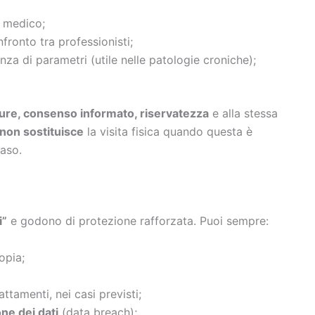
il medico;
nfronto tra professionisti;
anza di parametri (utile nelle patologie croniche);
 cure, consenso informato, riservatezza
e alla stessa
non sostituisce
la visita fisica quando questa è
caso.
i”
e godono di protezione rafforzata. Puoi sempre:
opia;
ttamenti, nei casi previsti;
one dei dati
(data breach);