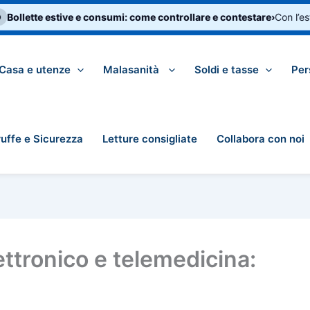
lette estive e consumi: come controllare e contestare
›
Con l’estate 
Casa e utenze
Malasanità
Soldi e tasse
Per
ruffe e Sicurezza
Letture consigliate
Collabora con noi
ettronico e telemedicina: