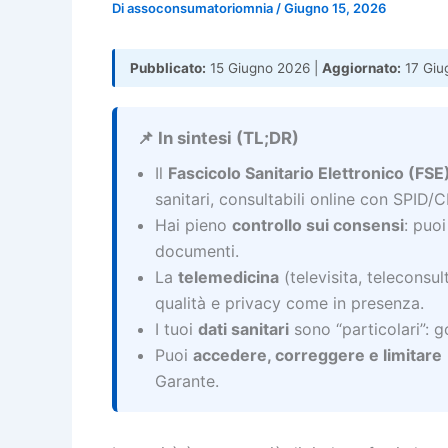
Di
assoconsumatoriomnia
/
Giugno 15, 2026
Pubblicato:
15 Giugno 2026 |
Aggiornato:
17 Giu
📌 In sintesi (TL;DR)
Il
Fascicolo Sanitario Elettronico (FSE
sanitari, consultabili online con SPID/C
Hai pieno
controllo sui consensi
: puo
documenti.
La
telemedicina
(televisita, teleconsul
qualità e privacy come in presenza.
I tuoi
dati sanitari
sono “particolari”: 
Puoi
accedere, correggere e limitare
Garante.