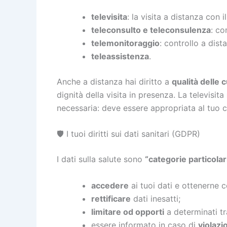
televisita
: la visita a distanza con 
teleconsulto e teleconsulenza
: co
telemonitoraggio
: controllo a dist
teleassistenza
.
Anche a distanza hai diritto a
qualità delle
dignità della visita in presenza. La televisita
necessaria: deve essere appropriata al tuo 
🛡️ I tuoi diritti sui dati sanitari (GDPR)
I dati sulla salute sono
“categorie particolar
accedere
ai tuoi dati e ottenerne c
rettificare
dati inesatti;
limitare od opporti
a determinati tra
essere informato in caso di
violazi