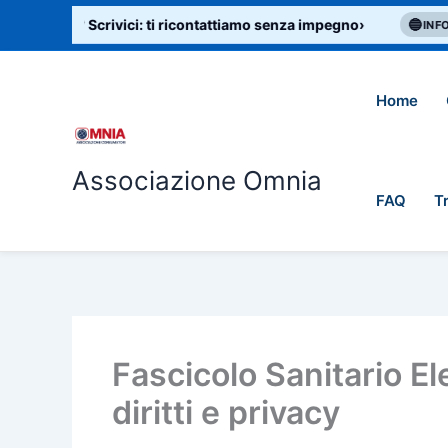
Vai
i aiuto? Scrivici: ti ricontattiamo senza impegno
›
🔵
Bol
INFO
al
contenuto
Home
Associazione Omnia
FAQ
T
Fascicolo Sanitario El
diritti e privacy