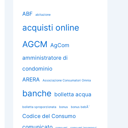
ABF
abitazione
acquisti online
AGCM
AgCom
amministratore di
condominio
ARERA
Associazione Consumatori Omnia
banche
bolletta acqua
bolletta sproporzionata
bonus
bonus bebÃ¨
Codice del Consumo
comunicato
consumi
consumi incongrui