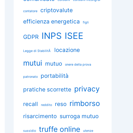
criptovalute
contatore
efficienza energetica
figli
INPS
ISEE
GDPR
locazione
Legge di StabilitÃ
mutui
mutuo
onere della prova
portabilità
patronato
privacy
pratiche scorrette
rimborso
recall
reso
reddito
risarcimento
surroga mutuo
truffe online
sussidio
utenze