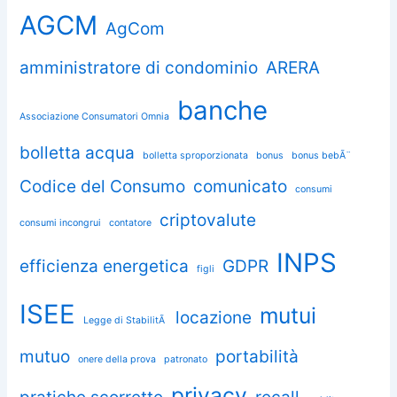
AGCM
AgCom
amministratore di condominio
ARERA
banche
Associazione Consumatori Omnia
bolletta acqua
bolletta sproporzionata
bonus
bonus bebÃ¨
Codice del Consumo
comunicato
consumi
criptovalute
consumi incongrui
contatore
INPS
efficienza energetica
GDPR
figli
ISEE
mutui
locazione
Legge di StabilitÃ
mutuo
portabilità
onere della prova
patronato
privacy