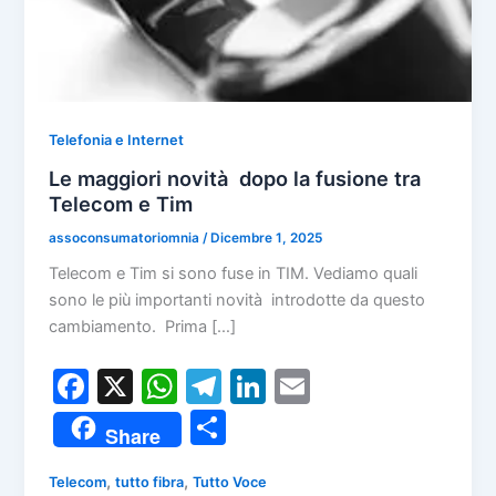
Telefonia e Internet
Le maggiori novità dopo la fusione tra
Telecom e Tim
assoconsumatoriomnia
/
Dicembre 1, 2025
Telecom e Tim si sono fuse in TIM. Vediamo quali
sono le più importanti novità introdotte da questo
cambiamento. Prima […]
F
X
W
T
Li
E
a
h
el
n
m
C
Share
c
at
e
k
ai
o
e
s
gr
e
l
,
,
Telecom
tutto fibra
Tutto Voce