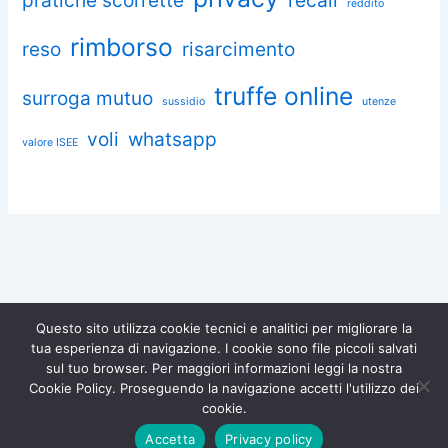
pratiche scorrette
recall
reddito
rimborso
reso
risarcimento
truffe online
surroga mutuo
sussidio
utenze
voli
whatsapp
valore ISEE
Questo sito utilizza cookie tecnici e analitici per migliorare la
tua esperienza di navigazione. I cookie sono file piccoli salvati
Chiedi aiuto a Omnia
sul tuo browser. Per maggiori informazioni leggi la nostra
Diventa socio di
Iscriviti gratuitamente e difendi i
Cookie Policy. Proseguendo la navigazione accetti l'utilizzo dei
tuoi diritti.
Associazione Omnia!
Copyright © 2026 Associazione Consumatori Omnia – Tutti i diritti
cookie.
riservati |
Privacy Policy
|
Cookie Policy
Iscriviti ora →
Accetta
Privacy policy
×