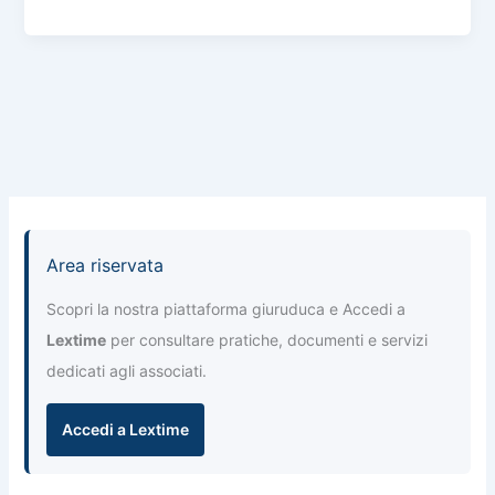
n
b
A
a
dI
di
o
p
m
n
vi
o
p
di
k
Area riservata
Scopri la nostra piattaforma giuruduca e Accedi a
Lextime
per consultare pratiche, documenti e servizi
dedicati agli associati.
Accedi a Lextime