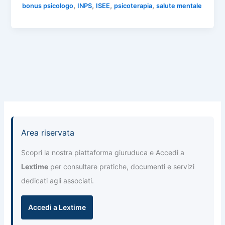
e
s
gr
e
l
,
,
,
,
bonus psicologo
INPS
ISEE
psicoterapia
salute mentale
n
b
A
a
dI
di
o
p
m
n
vi
o
p
di
k
Area riservata
Scopri la nostra piattaforma giuruduca e Accedi a
Lextime
per consultare pratiche, documenti e servizi
dedicati agli associati.
Accedi a Lextime