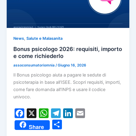
,
News
Salute e Malasanita
Bonus psicologo 2026: requisiti, importo
e come richiederlo
assoconsumatoriomnia
/
Giugno 16, 2026
Il Bonus psicologo aiuta a pagare le sedute di
psicoterapia in base all’ISEE. Scopri requisiti, importi,
come fare domanda all’INPS e usare il codice
univoco.
F
X
W
T
Li
E
a
h
el
n
m
C
Share
c
at
e
k
ai
o