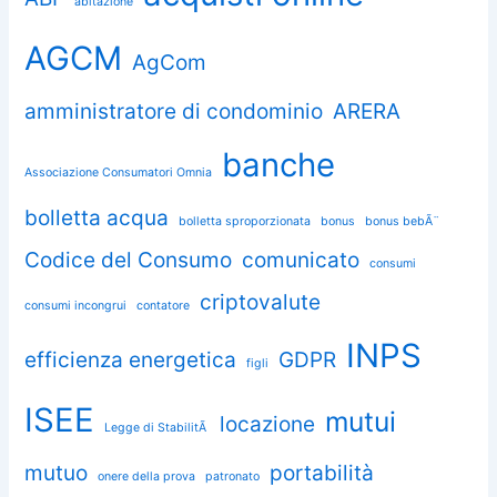
abitazione
AGCM
AgCom
amministratore di condominio
ARERA
banche
Associazione Consumatori Omnia
bolletta acqua
bolletta sproporzionata
bonus
bonus bebÃ¨
Codice del Consumo
comunicato
consumi
criptovalute
consumi incongrui
contatore
INPS
efficienza energetica
GDPR
figli
ISEE
mutui
locazione
Legge di StabilitÃ
mutuo
portabilità
onere della prova
patronato