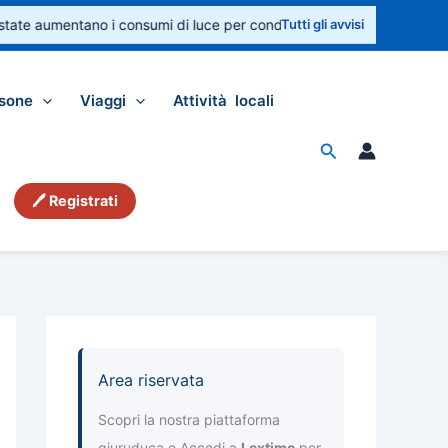
tate aumentano i consumi di luce per condizionatori e ventilatori. Contr
Tutti gli avvisi
sone
Viaggi
Attività locali
Cerca
🖊 Registrati
Area riservata
Scopri la nostra piattaforma
giuruduca e Accedi a
Lextime
per