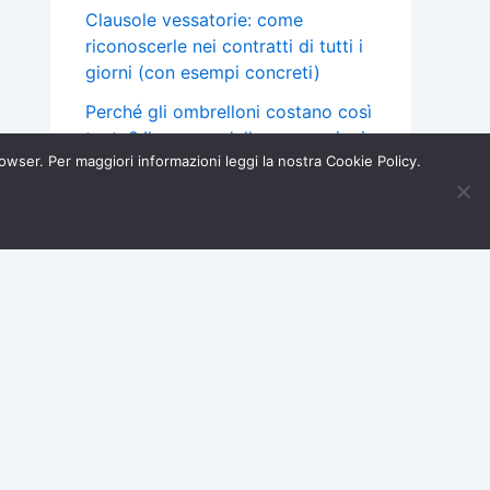
Clausole vessatorie: come
riconoscerle nei contratti di tutti i
giorni (con esempi concreti)
Perché gli ombrelloni costano così
tanto? Il canone delle concessioni
browser. Per maggiori informazioni leggi la nostra Cookie Policy.
balneari e cosa cambia nei
prossimi anni
Iscriviti ora →
×
Mutuo a tasso variabile: cos’è la
clausola “floor” e quando puoi
chiedere un rimborso
Acquisti e Garanzie
Assicurazioni