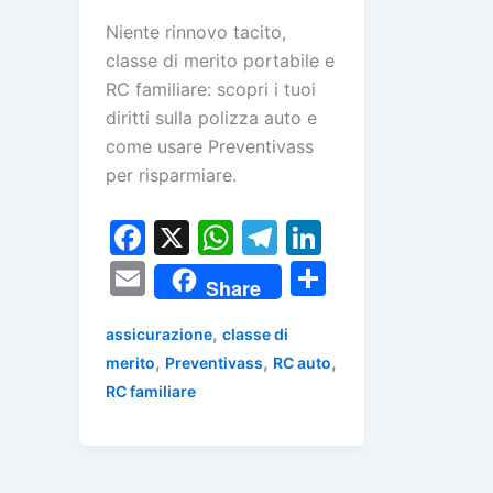
Niente rinnovo tacito,
classe di merito portabile e
RC familiare: scopri i tuoi
diritti sulla polizza auto e
come usare Preventivass
per risparmiare.
F
X
W
T
Li
a
h
el
n
E
C
Share
c
at
e
k
m
o
e
s
gr
e
,
assicurazione
classe di
ai
n
,
,
,
merito
Preventivass
RC auto
b
A
a
dI
l
di
RC familiare
o
p
m
n
vi
o
p
di
k