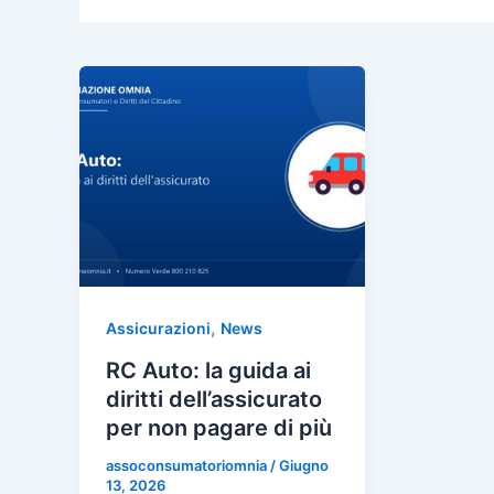
,
Assicurazioni
News
RC Auto: la guida ai
diritti dell’assicurato
per non pagare di più
assoconsumatoriomnia
/
Giugno
13, 2026