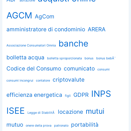
abitazione
AGCM
AgCom
amministratore di condominio
ARERA
banche
Associazione Consumatori Omnia
bolletta acqua
bolletta sproporzionata
bonus
bonus bebÃ¨
Codice del Consumo
comunicato
consumi
criptovalute
consumi incongrui
contatore
INPS
efficienza energetica
GDPR
figli
ISEE
mutui
locazione
Legge di StabilitÃ
mutuo
portabilità
onere della prova
patronato