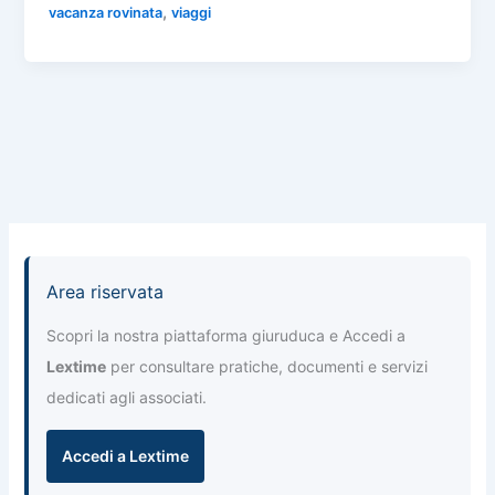
n
,
vacanza rovinata
viaggi
b
A
a
dI
di
o
p
m
n
vi
o
p
di
k
Area riservata
Scopri la nostra piattaforma giuruduca e Accedi a
Lextime
per consultare pratiche, documenti e servizi
dedicati agli associati.
Accedi a Lextime