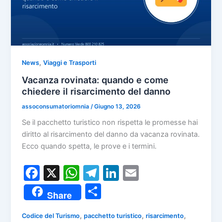
,
News
Viaggi e Trasporti
Vacanza rovinata: quando e come
chiedere il risarcimento del danno
assoconsumatoriomnia
/
Giugno 13, 2026
Se il pacchetto turistico non rispetta le promesse hai
diritto al risarcimento del danno da vacanza rovinata.
Ecco quando spetta, le prove e i termini.
F
X
W
T
Li
E
a
h
el
n
m
C
Share
c
at
e
k
ai
o
e
s
gr
e
l
,
,
,
Codice del Turismo
pacchetto turistico
risarcimento