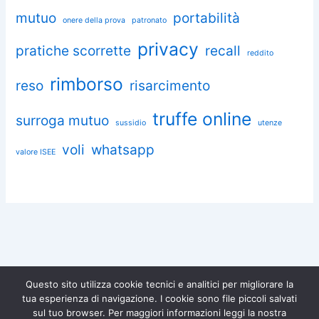
mutuo
portabilità
onere della prova
patronato
privacy
pratiche scorrette
recall
reddito
rimborso
reso
risarcimento
truffe online
surroga mutuo
sussidio
utenze
voli
whatsapp
valore ISEE
Questo sito utilizza cookie tecnici e analitici per migliorare la
tua esperienza di navigazione. I cookie sono file piccoli salvati
Chiedi aiuto a Omnia
sul tuo browser. Per maggiori informazioni leggi la nostra