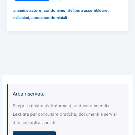
c
at
e
k
ai
o
e
s
gr
e
l
,
,
,
amministratore
condominio
delibera assembleare
n
,
millesimi
spese condominiali
b
A
a
dI
di
o
p
m
n
vi
o
p
di
k
Area riservata
Scopri la nostra piattaforma giuruduca e Accedi a
Lextime
per consultare pratiche, documenti e servizi
dedicati agli associati.