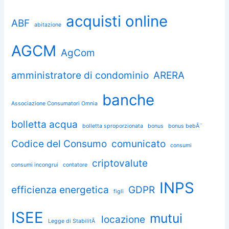
acquisti online
ABF
abitazione
AGCM
AgCom
amministratore di condominio
ARERA
banche
Associazione Consumatori Omnia
bolletta acqua
bolletta sproporzionata
bonus
bonus bebÃ¨
Codice del Consumo
comunicato
consumi
criptovalute
consumi incongrui
contatore
INPS
efficienza energetica
GDPR
figli
ISEE
mutui
locazione
Legge di StabilitÃ