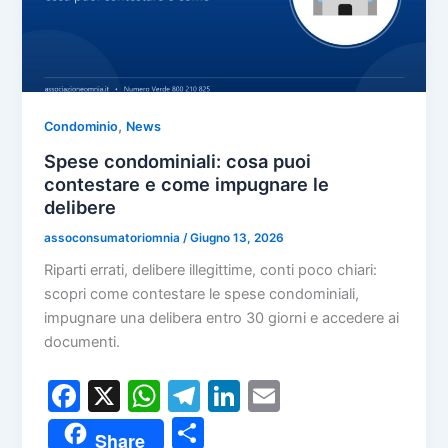
,
Condominio
News
Spese condominiali: cosa puoi
contestare e come impugnare le
delibere
assoconsumatoriomnia
/
Giugno 13, 2026
Riparti errati, delibere illegittime, conti poco chiari:
scopri come contestare le spese condominiali,
impugnare una delibera entro 30 giorni e accedere ai
documenti.
F
X
W
T
Li
E
a
h
el
n
m
C
Share