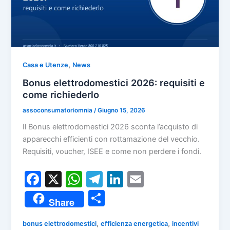
,
Casa e Utenze
News
Bonus elettrodomestici 2026: requisiti e
come richiederlo
assoconsumatoriomnia
/
Giugno 15, 2026
Il Bonus elettrodomestici 2026 sconta l’acquisto di
apparecchi efficienti con rottamazione del vecchio.
Requisiti, voucher, ISEE e come non perdere i fondi.
F
X
W
T
Li
E
a
h
el
n
m
C
Share
c
at
e
k
ai
o
e
s
gr
e
l
,
,
bonus elettrodomestici
efficienza energetica
incentivi