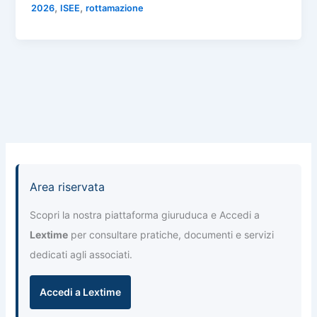
n
,
,
2026
ISEE
rottamazione
b
A
a
dI
di
o
p
m
n
vi
o
p
di
k
Area riservata
Scopri la nostra piattaforma giuruduca e Accedi a
Lextime
per consultare pratiche, documenti e servizi
dedicati agli associati.
Accedi a Lextime