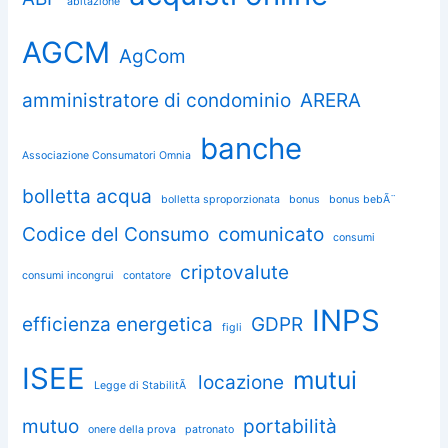
abitazione
AGCM
AgCom
amministratore di condominio
ARERA
banche
Associazione Consumatori Omnia
bolletta acqua
bolletta sproporzionata
bonus
bonus bebÃ¨
Codice del Consumo
comunicato
consumi
criptovalute
consumi incongrui
contatore
INPS
efficienza energetica
GDPR
figli
ISEE
mutui
locazione
Legge di StabilitÃ
mutuo
portabilità
onere della prova
patronato