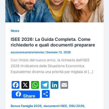
News
ISEE 2026: La Guida Completa. Come
richiederlo e quali documenti preparare
assoconsumatoriomnia
/
Gennaio 13, 2026
Con l’inizio del nuovo anno, la richiesta dell’ISEE
2026 (Indicatore della Situazione Economica
Equivalente) diventa una priorità per migliaia di […]
F
X
W
T
Li
E
a
h
el
n
m
C
Share
c
at
e
k
ai
o
e
s
gr
e
l
,
,
,
Bonus Famiglia 2026
documenti ISEE
DSU 2026