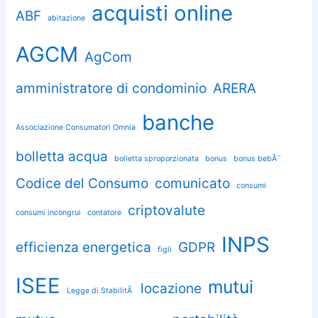
acquisti online
ABF
abitazione
AGCM
AgCom
amministratore di condominio
ARERA
banche
Associazione Consumatori Omnia
bolletta acqua
bolletta sproporzionata
bonus
bonus bebÃ¨
Codice del Consumo
comunicato
consumi
criptovalute
consumi incongrui
contatore
INPS
efficienza energetica
GDPR
figli
ISEE
mutui
locazione
Legge di StabilitÃ