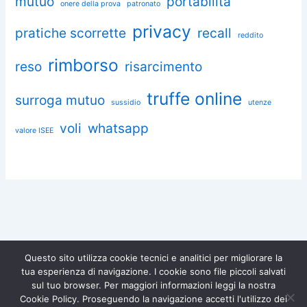
mutuo
portabilità
onere della prova
patronato
privacy
pratiche scorrette
recall
reddito
rimborso
reso
risarcimento
truffe online
surroga mutuo
sussidio
utenze
voli
whatsapp
valore ISEE
Questo sito utilizza cookie tecnici e analitici per migliorare la
tua esperienza di navigazione. I cookie sono file piccoli salvati
Chiedi aiuto a Omnia
sul tuo browser. Per maggiori informazioni leggi la nostra
Diventa socio di
Iscriviti gratuitamente e difendi i
Cookie Policy. Proseguendo la navigazione accetti l'utilizzo dei
tuoi diritti.