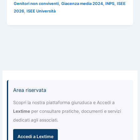
n
,
,
,
Genitori non conviventi
Giacenza media 2024
INPS
ISEE
b
A
a
dI
di
,
2026
ISEE Università
o
p
m
n
vi
o
p
di
k
Area riservata
Scopri la nostra piattaforma giuruduca e Accedi a
Lextime
per consultare pratiche, documenti e servizi
dedicati agli associati.
Accedi a Lextime