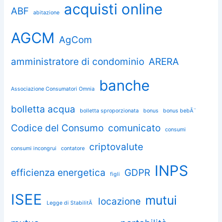
acquisti online
ABF
abitazione
AGCM
AgCom
amministratore di condominio
ARERA
banche
Associazione Consumatori Omnia
bolletta acqua
bolletta sproporzionata
bonus
bonus bebÃ¨
Codice del Consumo
comunicato
consumi
criptovalute
consumi incongrui
contatore
INPS
efficienza energetica
GDPR
figli
ISEE
mutui
locazione
Legge di StabilitÃ