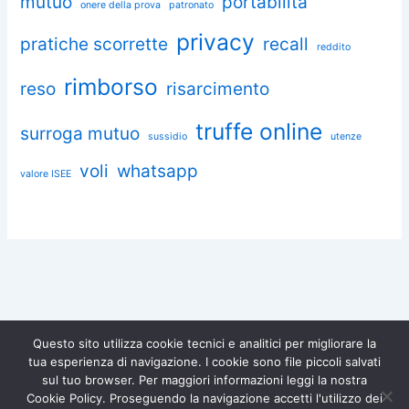
mutuo
portabilità
onere della prova
patronato
privacy
pratiche scorrette
recall
reddito
rimborso
reso
risarcimento
truffe online
surroga mutuo
sussidio
utenze
voli
whatsapp
valore ISEE
Questo sito utilizza cookie tecnici e analitici per migliorare la
tua esperienza di navigazione. I cookie sono file piccoli salvati
Chiedi aiuto a Omnia
sul tuo browser. Per maggiori informazioni leggi la nostra
Diventa socio di
Iscriviti gratuitamente e difendi i
Cookie Policy. Proseguendo la navigazione accetti l'utilizzo dei
tuoi diritti.