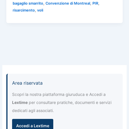
e
s
gr
e
l
,
,
,
bagaglio smarrito
Convenzione di Montreal
PIR
n
,
risarcimento
voli
b
A
a
dI
di
o
p
m
n
vi
o
p
di
k
Area riservata
Scopri la nostra piattaforma giuruduca e Accedi a
Lextime
per consultare pratiche, documenti e servizi
dedicati agli associati.
Accedi a Lextime