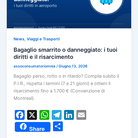
,
News
Viaggi e Trasporti
Bagaglio smarrito o danneggiato: i tuoi
diritti e il risarcimento
assoconsumatoriomnia
/
Giugno 13, 2026
Bagaglio perso, rotto o in ritardo? Compila subito il
P.I.R., rispetta i termini (7 e 21 giorni) e ottieni il
risarcimento fino a 1.700 € (Convenzione di
Montreal).
F
X
W
T
Li
E
a
h
el
n
m
C
Share
c
at
e
k
ai
o