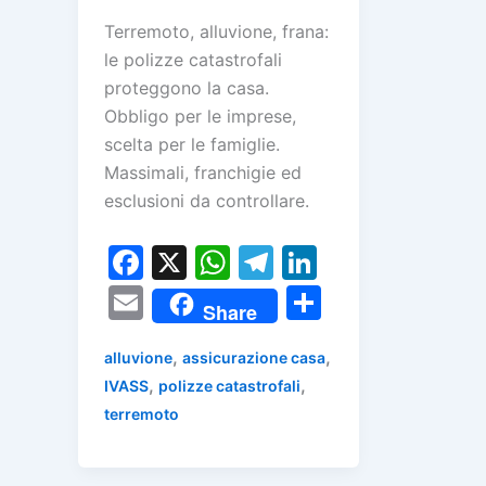
Terremoto, alluvione, frana:
le polizze catastrofali
proteggono la casa.
Obbligo per le imprese,
scelta per le famiglie.
Massimali, franchigie ed
esclusioni da controllare.
F
X
W
T
Li
a
h
el
n
E
C
Share
c
at
e
k
m
o
e
s
gr
e
,
,
alluvione
assicurazione casa
ai
n
,
,
IVASS
polizze catastrofali
b
A
a
dI
l
di
terremoto
o
p
m
n
vi
o
p
di