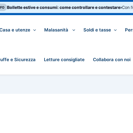
Bollette estive e consumi: come controllare e contestare
›
Con l’e
O
Casa e utenze
Malasanità
Soldi e tasse
Per
ruffe e Sicurezza
Letture consigliate
Collabora con noi