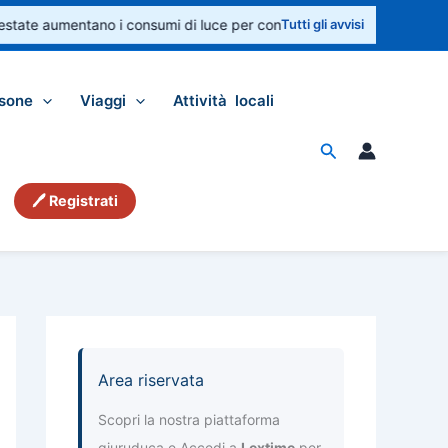
state aumentano i consumi di luce per condizionatori e ventilatori. Cont
Tutti gli avvisi
sone
Viaggi
Attività locali
Cerca
🖊 Registrati
Area riservata
Scopri la nostra piattaforma
giuruduca e Accedi a
Lextime
per