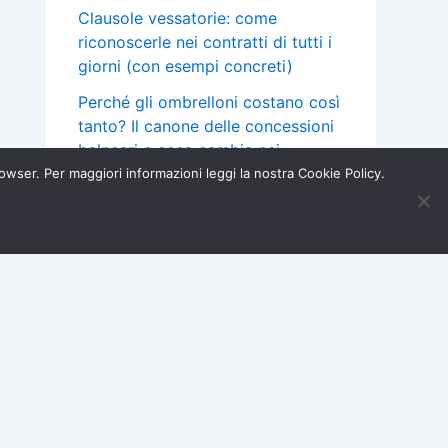
Clausole vessatorie: come
riconoscerle nei contratti di tutti i
giorni (con esempi concreti)
Perché gli ombrelloni costano così
tanto? Il canone delle concessioni
balneari e cosa cambia nei
prossimi anni
browser. Per maggiori informazioni leggi la nostra Cookie Policy.
Mutuo a tasso variabile: cos’è la
Iscriviti ora →
×
clausola “floor” e quando puoi
chiedere un rimborso
Acquisti e Garanzie
Assicurazioni