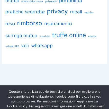
mutuo
portabilità
onere della prova
patronato
privacy
pratiche scorrette
recall
reddito
rimborso
reso
risarcimento
truffe online
surroga mutuo
sussidio
utenze
voli
whatsapp
valore ISEE
Questo sito utilizza cookie tecnici e analitici per migliorare la
tua esperienza di navigazione. I cookie sono file piccoli salvati
Chiedi aiuto a Omnia
sul tuo browser. Per maggiori informazioni leggi la nostra
Diventa socio di
Iscriviti gratuitamente e difendi i
Cookie Policy. Proseguendo la navigazione accetti l'utilizzo dei
tuoi diritti.