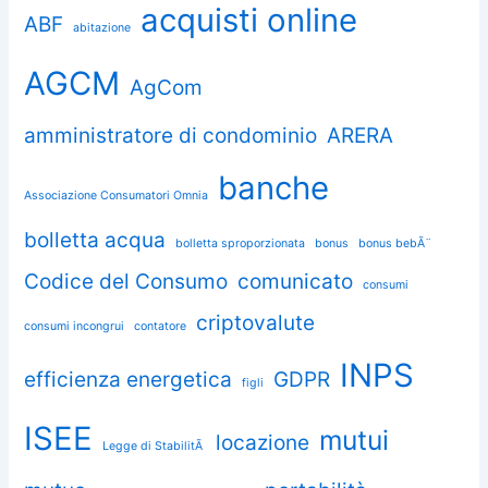
acquisti online
ABF
abitazione
AGCM
AgCom
amministratore di condominio
ARERA
banche
Associazione Consumatori Omnia
bolletta acqua
bolletta sproporzionata
bonus
bonus bebÃ¨
Codice del Consumo
comunicato
consumi
criptovalute
consumi incongrui
contatore
INPS
efficienza energetica
GDPR
figli
ISEE
mutui
locazione
Legge di StabilitÃ