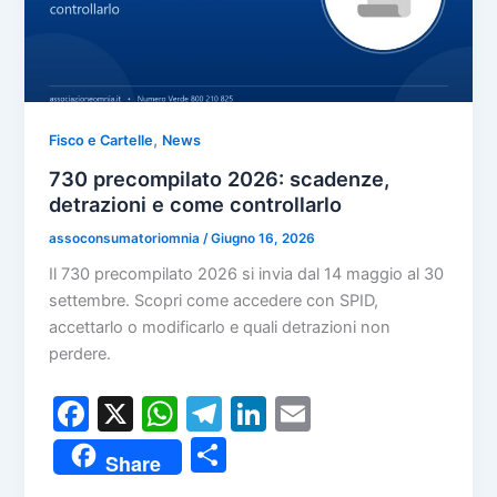
,
Fisco e Cartelle
News
730 precompilato 2026: scadenze,
detrazioni e come controllarlo
assoconsumatoriomnia
/
Giugno 16, 2026
Il 730 precompilato 2026 si invia dal 14 maggio al 30
settembre. Scopri come accedere con SPID,
accettarlo o modificarlo e quali detrazioni non
perdere.
F
X
W
T
Li
E
a
h
el
n
m
C
Share
c
at
e
k
ai
o