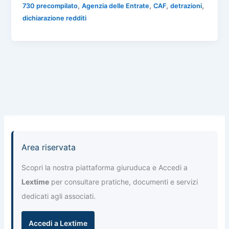
e
s
gr
e
l
,
,
,
,
730 precompilato
Agenzia delle Entrate
CAF
detrazioni
n
dichiarazione redditi
b
A
a
dI
di
o
p
m
n
vi
o
p
di
k
Area riservata
Scopri la nostra piattaforma giuruduca e Accedi a
Lextime
per consultare pratiche, documenti e servizi
dedicati agli associati.
Accedi a Lextime