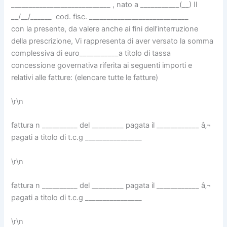
____________________________ , nato a ___________(__) Il
__/__/______ cod. fisc. ____________________________
con la presente, da valere anche ai fini dell’interruzione
della prescrizione, Vi rappresenta di aver versato la somma
complessiva di euro___________a titolo di tassa
concessione governativa riferita ai seguenti importi e
relativi alle fatture: (elencare tutte le fatture)
\r\n
fattura n __________ del _________ pagata il ____________ â‚¬
pagati a titolo di t.c.g ________________
\r\n
fattura n __________ del _________ pagata il ____________ â‚¬
pagati a titolo di t.c.g ________________
\r\n