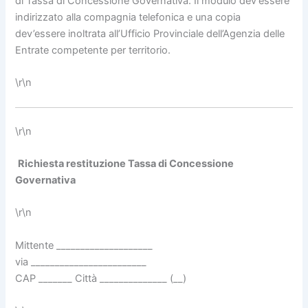
di Tassa di Concessione Governativa. Il modulo dev’essere
indirizzato alla compagnia telefonica e una copia
dev’essere inoltrata all’Ufficio Provinciale dell’Agenzia delle
Entrate competente per territorio.
\r\n
\r\n
Richiesta restituzione Tassa di Concessione
Governativa
\r\n
Mittente ____________________
via ________________________
CAP _______ Città ______________ (__)