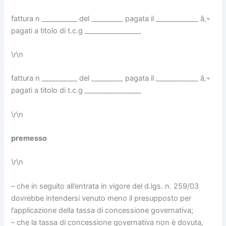
fattura n __________ del _________ pagata il ____________ â‚¬
pagati a titolo di t.c.g ________________
\r\n
fattura n __________ del _________ pagata il ____________ â‚¬
pagati a titolo di t.c.g ________________
\r\n
premesso
\r\n
– che in seguito all’entrata in vigore del d.lgs. n. 259/03
dovrebbe intendersi venuto meno il presupposto per
l’applicazione della tassa di concessione governativa;
– che la tassa di concessione governativa non è dovuta,