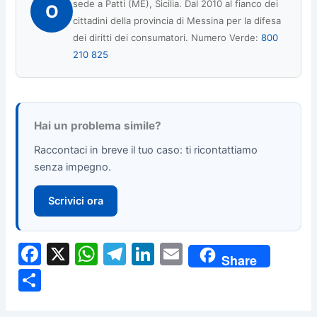
sede a Patti (ME), Sicilia. Dal 2010 al fianco dei
O
cittadini della provincia di Messina per la difesa
dei diritti dei consumatori. Numero Verde:
800
210 825
Hai un problema simile?
Raccontaci in breve il tuo caso: ti ricontattiamo
senza impegno.
Scrivici ora
F
X
W
T
Li
E
Share
a
h
el
n
m
C
c
at
e
k
ai
o