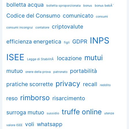
bolletta acqua
bolletta sproporzionata
bonus
bonus bebÃ¨
Codice del Consumo
comunicato
consumi
criptovalute
consumi incongrui
contatore
INPS
efficienza energetica
GDPR
figli
ISEE
mutui
locazione
Legge di StabilitÃ
mutuo
portabilità
onere della prova
patronato
privacy
pratiche scorrette
recall
reddito
rimborso
reso
risarcimento
truffe online
surroga mutuo
sussidio
utenze
voli
whatsapp
valore ISEE