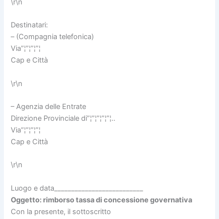
\r\n
Destinatari:
– (Compagnia telefonica)
Via”¦”¦”¦”¦
Cap e Città
\r\n
– Agenzia delle Entrate
Direzione Provinciale di”¦”¦”¦”¦”¦..
Via”¦”¦”¦”¦
Cap e Città
\r\n
Luogo e data__________________________
Oggetto: rimborso tassa di concessione governativa
Con la presente, il sottoscritto