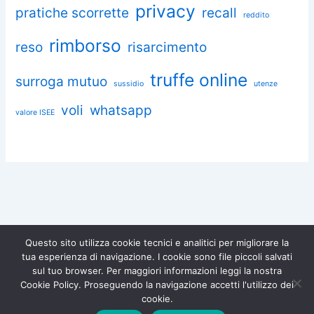
privacy
pratiche scorrette
recall
reddito
rimborso
reso
risarcimento
truffe online
surroga mutuo
sussidio
utenze
voli
whatsapp
valore ISEE
Questo sito utilizza cookie tecnici e analitici per migliorare la
tua esperienza di navigazione. I cookie sono file piccoli salvati
Chiedi aiuto a Omnia
sul tuo browser. Per maggiori informazioni leggi la nostra
Diventa socio di
Iscriviti gratuitamente e difendi i
Cookie Policy. Proseguendo la navigazione accetti l'utilizzo dei
tuoi diritti.
Associazione Omnia!
Copyright © 2026 Associazione Consumatori Omnia – Tutti i diritti
cookie.
riservati |
Privacy Policy
|
Cookie Policy