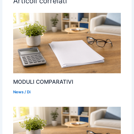
Articoli correlati
k
MODULI COMPARATIVI
News
/ Di