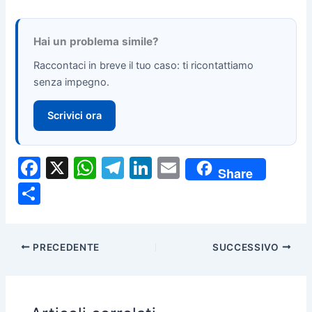
Hai un problema simile?
Raccontaci in breve il tuo caso: ti ricontattiamo
senza impegno.
Scrivici ora
F
X
W
T
Li
E
Share
a
h
el
n
m
C
c
at
e
k
ai
o
e
s
gr
e
l
n
PRECEDENTE
SUCCESSIVO
b
A
a
dI
di
o
p
m
n
vi
o
p
di