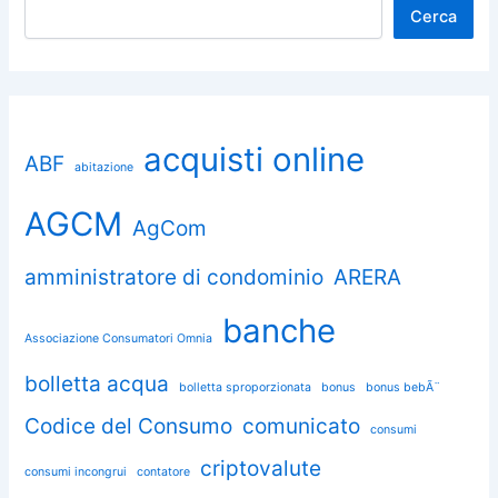
Cerca
acquisti online
ABF
abitazione
AGCM
AgCom
amministratore di condominio
ARERA
banche
Associazione Consumatori Omnia
bolletta acqua
bolletta sproporzionata
bonus
bonus bebÃ¨
Codice del Consumo
comunicato
consumi
criptovalute
consumi incongrui
contatore