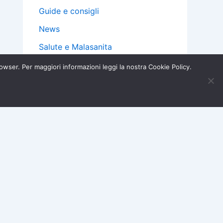
Guide e consigli
News
Salute e Malasanita
Telefonia e Internet
browser. Per maggiori informazioni leggi la nostra Cookie Policy.
Truffe e Sicurezza
Iscriviti ora →
×
Viaggi e Trasporti
Cerca
Cerca