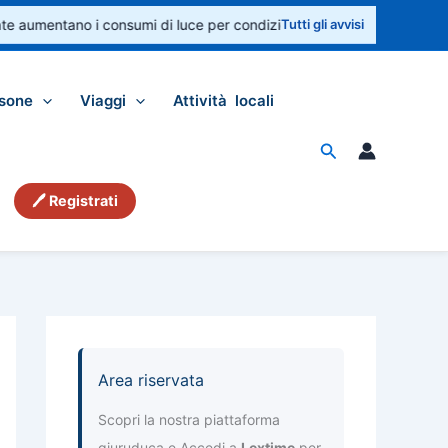
aumentano i consumi di luce per condizionatori e ventilatori. Controlla
Tutti gli avvisi
sone
Viaggi
Attività locali
Cerca
🖊 Registrati
Area riservata
Scopri la nostra piattaforma
giuruduca e Accedi a
Lextime
per