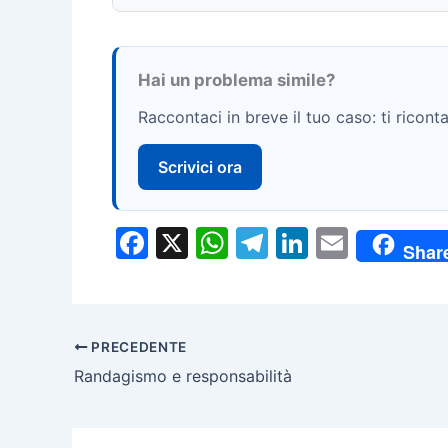
Hai un problema simile?
Raccontaci in breve il tuo caso: ti rico
Scrivici ora
F
X
W
T
Li
E
Shar
a
h
el
n
m
c
at
e
k
ai
e
s
gr
e
l
PRECEDENTE
b
A
a
dI
Randagismo e responsabilità
o
p
m
n
o
p