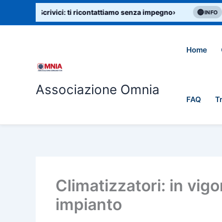
Vai
i aiuto? Scrivici: ti ricontattiamo senza impegno
›
🔵
Bol
INFO
al
contenuto
Home
Associazione Omnia
FAQ
T
Climatizzatori: in vigor
impianto