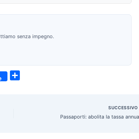
ntattiamo senza impegno.
C
e
o
n
di
SUCCESSIV
vi
Passaporti: abolita la tassa annua
di