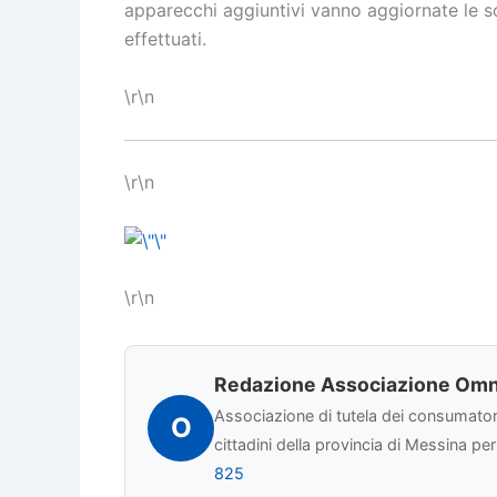
apparecchi aggiuntivi vanno aggiornate le sol
effettuati.
\r\n
\r\n
\r\n
Redazione Associazione Omn
Associazione di tutela dei consumatori 
O
cittadini della provincia di Messina pe
825