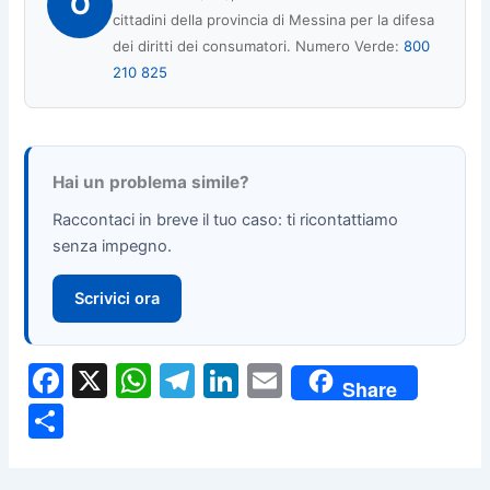
O
cittadini della provincia di Messina per la difesa
dei diritti dei consumatori. Numero Verde:
800
210 825
Hai un problema simile?
Raccontaci in breve il tuo caso: ti ricontattiamo
senza impegno.
Scrivici ora
F
X
W
T
Li
E
Share
a
h
el
n
m
C
c
at
e
k
ai
o
e
s
gr
e
l