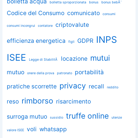
bolletta acqua
bolletta sproporzionata
bonus
bonus bebÃ¨
Codice del Consumo
comunicato
consumi
criptovalute
consumi incongrui
contatore
INPS
efficienza energetica
GDPR
figli
ISEE
mutui
locazione
Legge di StabilitÃ
mutuo
portabilità
onere della prova
patronato
privacy
pratiche scorrette
recall
reddito
rimborso
reso
risarcimento
truffe online
surroga mutuo
sussidio
utenze
voli
whatsapp
valore ISEE