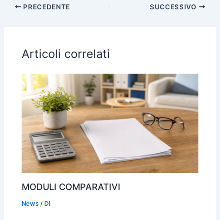
n
PRECEDENTE
SUCCESSIVO
b
A
a
dI
di
o
p
m
n
vi
o
p
di
Articoli correlati
k
MODULI COMPARATIVI
News
/ Di