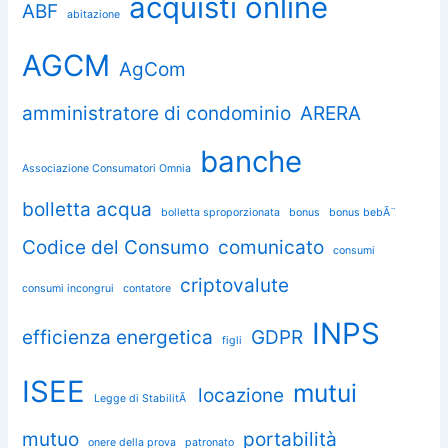
acquisti online
ABF
abitazione
AGCM
AgCom
amministratore di condominio
ARERA
banche
Associazione Consumatori Omnia
bolletta acqua
bolletta sproporzionata
bonus
bonus bebÃ¨
Codice del Consumo
comunicato
consumi
criptovalute
consumi incongrui
contatore
INPS
efficienza energetica
GDPR
figli
ISEE
mutui
locazione
Legge di StabilitÃ
mutuo
portabilità
onere della prova
patronato