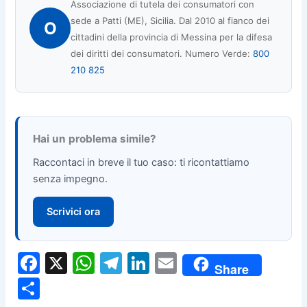
Associazione di tutela dei consumatori con
sede a Patti (ME), Sicilia. Dal 2010 al fianco dei
O
cittadini della provincia di Messina per la difesa
dei diritti dei consumatori. Numero Verde:
800
210 825
Hai un problema simile?
Raccontaci in breve il tuo caso: ti ricontattiamo
senza impegno.
Scrivici ora
F
X
W
T
Li
E
Share
a
h
el
n
m
C
c
at
e
k
ai