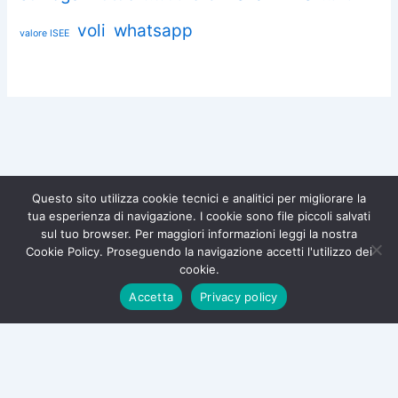
voli
whatsapp
valore ISEE
Questo sito utilizza cookie tecnici e analitici per migliorare la
tua esperienza di navigazione. I cookie sono file piccoli salvati
Chiedi aiuto a Omnia
sul tuo browser. Per maggiori informazioni leggi la nostra
Diventa socio di
Iscriviti gratuitamente e difendi i
Cookie Policy. Proseguendo la navigazione accetti l'utilizzo dei
tuoi diritti.
Associazione Omnia!
Copyright © 2026 Associazione Consumatori Omnia – Tutti i diritti
cookie.
riservati |
Privacy Policy
|
Cookie Policy
Iscriviti ora →
Accetta
Privacy policy
×
Associazione Omnia - Tutela Consumatori
| Piazza Amedeo
di Savoia, Patti (ME) - Sicilia | Tel:
800 210 825
| Email: