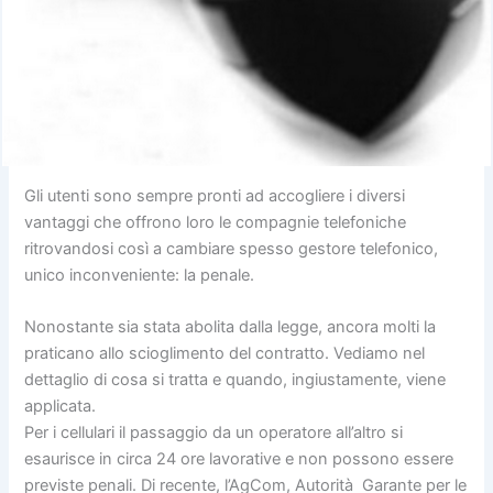
Gli utenti sono sempre pronti ad accogliere i diversi
vantaggi che offrono loro le compagnie telefoniche
ritrovandosi così a cambiare spesso gestore telefonico,
unico inconveniente: la penale.
Nonostante sia stata abolita dalla legge, ancora molti la
praticano allo scioglimento del contratto. Vediamo nel
dettaglio di cosa si tratta e quando, ingiustamente, viene
applicata.
Per i cellulari il passaggio da un operatore all’altro si
esaurisce in circa 24 ore lavorative e non possono essere
previste penali. Di recente, l’AgCom, Autorità Garante per le