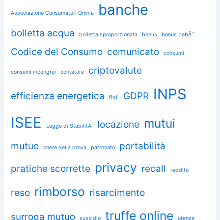
banche
Associazione Consumatori Omnia
bolletta acqua
bolletta sproporzionata
bonus
bonus bebÃ¨
Codice del Consumo
comunicato
consumi
criptovalute
consumi incongrui
contatore
INPS
efficienza energetica
GDPR
figli
ISEE
mutui
locazione
Legge di StabilitÃ
mutuo
portabilità
onere della prova
patronato
privacy
pratiche scorrette
recall
reddito
rimborso
reso
risarcimento
truffe online
surroga mutuo
sussidio
utenze