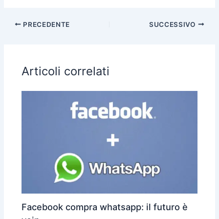
o
e
s
gr
e
l
n
PRECEDENTE
SUCCESSIVO
b
A
a
dI
di
o
p
m
n
vi
o
p
di
Articoli correlati
k
Facebook compra whatsapp: il futuro è