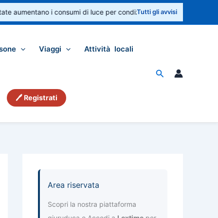
te aumentano i consumi di luce per condizionatori e ventilatori. Contro
Tutti gli avvisi
sone
Viaggi
Attività locali
Cerca
🖊 Registrati
Area riservata
Scopri la nostra piattaforma
giuruduca e Accedi a
Lextime
per