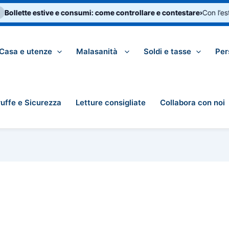
Bollette estive e consumi: come controllare e contestare
›
Con l’esta
Casa e utenze
Malasanità
Soldi e tasse
Per
ruffe e Sicurezza
Letture consigliate
Collabora con noi