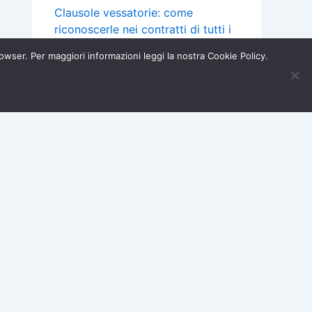
Clausole vessatorie: come
riconoscerle nei contratti di tutti i
giorni (con esempi concreti)
browser. Per maggiori informazioni leggi la nostra Cookie Policy.
Perché gli ombrelloni costano così
Iscriviti ora →
tanto? Il canone delle concessioni
×
balneari e cosa cambia nei
prossimi anni
Mutuo a tasso variabile: cos’è la
clausola “floor” e quando puoi
chiedere un rimborso
Acquisti e Garanzie
Assicurazioni