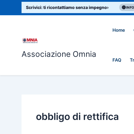
Cerca:
Vai
o di aiuto? Scrivici: ti ricontattiamo senza impegno
›
🔵
INFO
al
contenuto
Home
Associazione Omnia
FAQ
T
obbligo di rettifica