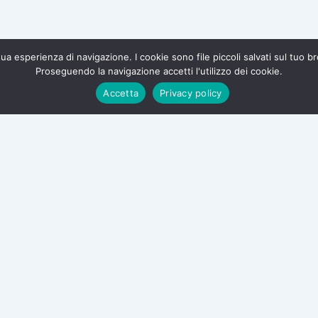
a tua esperienza di navigazione. I cookie sono file piccoli salvati sul tuo 
Proseguendo la navigazione accetti l'utilizzo dei cookie.
te e difendi i tuoi diritti.
Accetta
Privacy policy