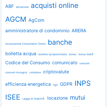
acquisti online
ABF
abitazione
AGCM
AgCom
amministratore di condominio
ARERA
banche
Associazione Consumatori Omnia
bolletta acqua
bolletta sproporzionata
bonus
bonus bebÃ¨
Codice del Consumo
comunicato
consumi
criptovalute
consumi incongrui
contatore
INPS
efficienza energetica
GDPR
figli
ISEE
mutui
locazione
Legge di StabilitÃ