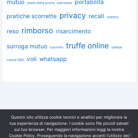
mutuo
portabilità
onere della prova
patronato
privacy
pratiche scorrette
recall
reddito
rimborso
reso
risarcimento
truffe online
surroga mutuo
sussidio
utenze
voli
whatsapp
valore ISEE
Questo sito utilizza cookie tecnici e analitici per migliorare la
tua esperienza di navigazione. I cookie sono file piccoli salvati
Chiedi aiuto a Omnia
sul tuo browser. Per maggiori informazioni leggi la nostra
Diventa socio di
Iscriviti gratuitamente e difendi i
Cookie Policy. Proseguendo la navigazione accetti l'utilizzo dei