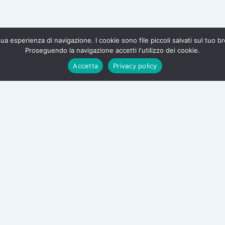
a tua esperienza di navigazione. I cookie sono file piccoli salvati sul tuo 
Proseguendo la navigazione accetti l'utilizzo dei cookie.
te e difendi i tuoi diritti.
Accetta
Privacy policy