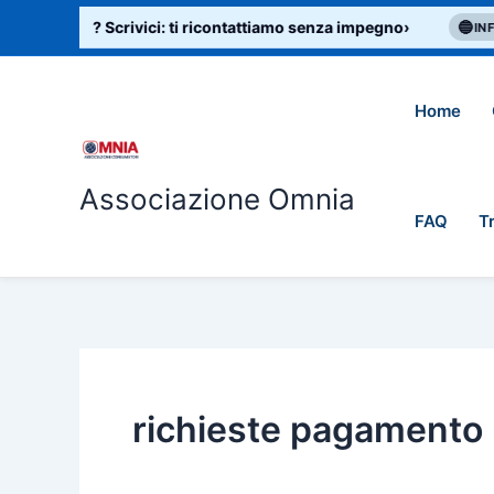
Cerca:
Vai
no di aiuto? Scrivici: ti ricontattiamo senza impegno
›
🔵
INFO
al
contenuto
Home
Associazione Omnia
FAQ
T
richieste pagamento