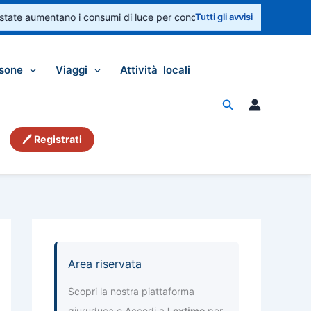
tate aumentano i consumi di luce per condizionatori e ventilatori. Cont
Tutti gli avvisi
sone
Viaggi
Attività locali
Cerca
🖊 Registrati
Area riservata
Scopri la nostra piattaforma
giuruduca e Accedi a
Lextime
per