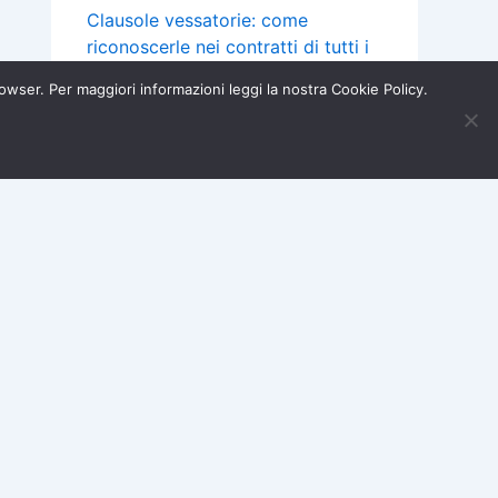
Clausole vessatorie: come
riconoscerle nei contratti di tutti i
giorni (con esempi concreti)
browser. Per maggiori informazioni leggi la nostra Cookie Policy.
Perché gli ombrelloni costano così
Iscriviti ora →
tanto? Il canone delle concessioni
×
balneari e cosa cambia nei
prossimi anni
Mutuo a tasso variabile: cos’è la
clausola “floor” e quando puoi
chiedere un rimborso
Acquisti e Garanzie
Assicurazioni