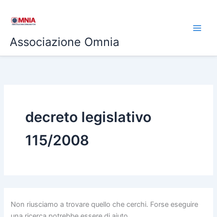
Cerca:
Vai
al
contenuto
Associazione Omnia
decreto legislativo
115/2008
Non riusciamo a trovare quello che cerchi. Forse eseguire
una ricerca potrebbe essere di aiuto.