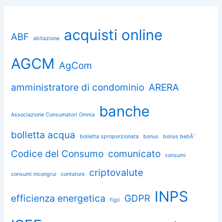
acquisti online
ABF
abitazione
AGCM
AgCom
amministratore di condominio
ARERA
banche
Associazione Consumatori Omnia
bolletta acqua
bolletta sproporzionata
bonus
bonus bebÃ¨
Codice del Consumo
comunicato
consumi
criptovalute
consumi incongrui
contatore
INPS
efficienza energetica
GDPR
figli