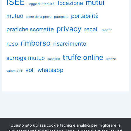
ISEE
mutui
locazione
Legge di StabilitÃ
mutuo
portabilità
onere della prova
patronato
privacy
pratiche scorrette
recall
reddito
rimborso
reso
risarcimento
truffe online
surroga mutuo
sussidio
utenze
voli
whatsapp
valore ISEE
Questo sito utilizza cookie tecnici e analitici per migliorare la