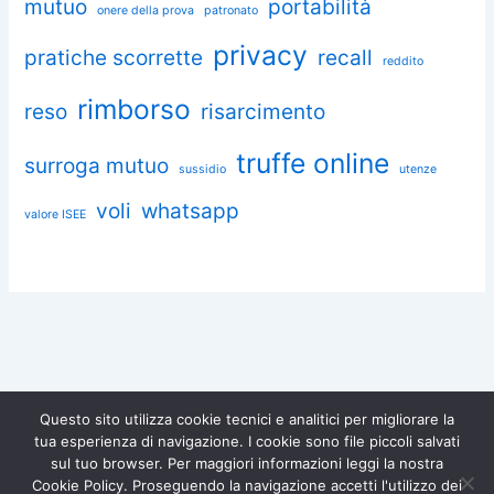
mutuo
portabilità
onere della prova
patronato
privacy
pratiche scorrette
recall
reddito
rimborso
reso
risarcimento
truffe online
surroga mutuo
sussidio
utenze
voli
whatsapp
valore ISEE
Questo sito utilizza cookie tecnici e analitici per migliorare la
tua esperienza di navigazione. I cookie sono file piccoli salvati
Chiedi aiuto a Omnia
sul tuo browser. Per maggiori informazioni leggi la nostra
Diventa socio di
Iscriviti gratuitamente e difendi i
Cookie Policy. Proseguendo la navigazione accetti l'utilizzo dei