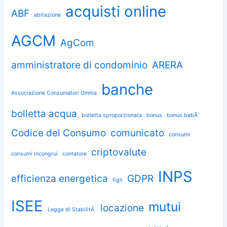
acquisti online
ABF
abitazione
AGCM
AgCom
amministratore di condominio
ARERA
banche
Associazione Consumatori Omnia
bolletta acqua
bolletta sproporzionata
bonus
bonus bebÃ¨
Codice del Consumo
comunicato
consumi
criptovalute
consumi incongrui
contatore
INPS
efficienza energetica
GDPR
figli
ISEE
mutui
locazione
Legge di StabilitÃ