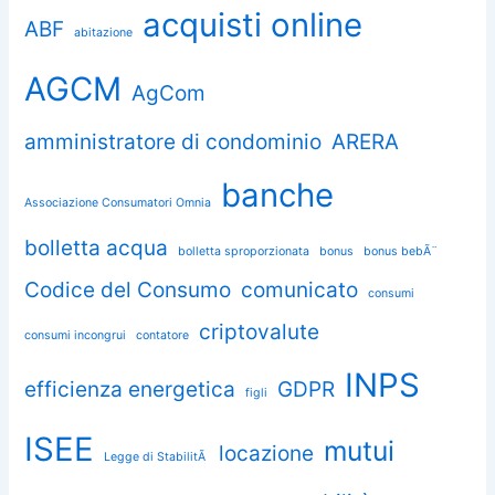
acquisti online
ABF
abitazione
AGCM
AgCom
amministratore di condominio
ARERA
banche
Associazione Consumatori Omnia
bolletta acqua
bolletta sproporzionata
bonus
bonus bebÃ¨
Codice del Consumo
comunicato
consumi
criptovalute
consumi incongrui
contatore
INPS
efficienza energetica
GDPR
figli
ISEE
mutui
locazione
Legge di StabilitÃ