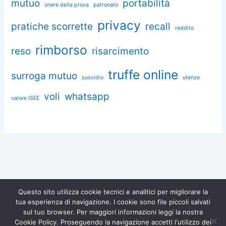
mutuo
portabilità
onere della prova
patronato
privacy
pratiche scorrette
recall
reddito
rimborso
reso
risarcimento
truffe online
surroga mutuo
sussidio
utenze
voli
whatsapp
valore ISEE
Questo sito utilizza cookie tecnici e analitici per migliorare la
tua esperienza di navigazione. I cookie sono file piccoli salvati
Chiedi aiuto a Omnia
sul tuo browser. Per maggiori informazioni leggi la nostra
Diventa socio di
Iscriviti gratuitamente e difendi i
Cookie Policy. Proseguendo la navigazione accetti l'utilizzo dei