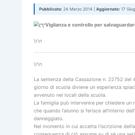
Pubblicato:
24 Marzo 2014 |
Aggiornato:
17 Giu
Vigilanza e controllo per salvaguardare
\r\n
\r\n
La sentenza della Cassazione n. 22752 del 4
giorno di scuola diviene un esperienza spiace
avvenuto nei locali della scuola.
La famiglia può intervenire per chiedere un r
che quando l’alunno si ferisce all’interno dell
danneggiato.
Nel momento in cui accetta l’iscrizione dell’a
conseguenza di ciò assume su di sé una serie 