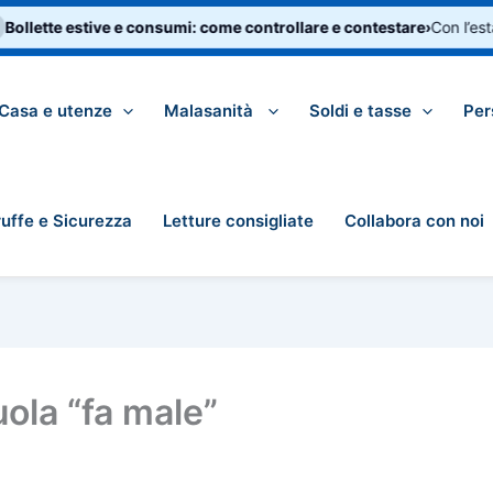
llette estive e consumi: come controllare e contestare
›
Con l’estate
Casa e utenze
Malasanità
Soldi e tasse
Per
ruffe e Sicurezza
Letture consigliate
Collabora con noi
ola “fa male”