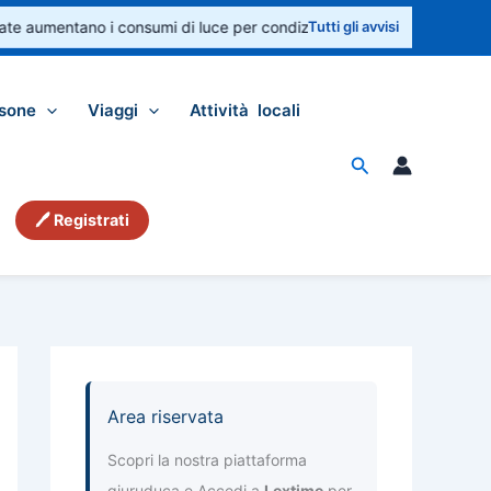
 aumentano i consumi di luce per condizionatori e ventilatori. Controll
Tutti gli avvisi
sone
Viaggi
Attività locali
Cerca
🖊 Registrati
Area riservata
Scopri la nostra piattaforma
giuruduca e Accedi a
Lextime
per