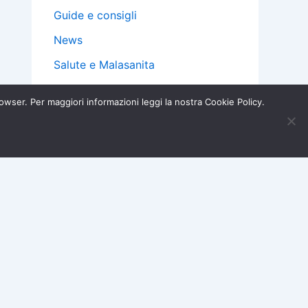
Guide e consigli
News
Salute e Malasanita
Telefonia e Internet
browser. Per maggiori informazioni leggi la nostra Cookie Policy.
Truffe e Sicurezza
Iscriviti ora →
×
Viaggi e Trasporti
Cerca
Cerca