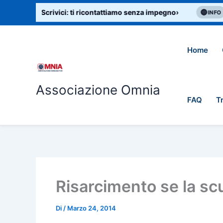
Vai
di aiuto? Scrivici: ti ricontattiamo senza impegno
›
🔵
Bo
INFO
al
contenuto
Home
Associazione Omnia
FAQ
T
Risarcimento se la scu
Di
/
Marzo 24, 2014