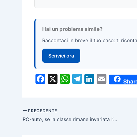
Hai un problema simile?
Raccontaci in breve il tuo caso: ti rico
Scrivici ora
F
X
W
T
Li
E
Shar
a
h
el
n
m
c
at
e
k
ai
e
s
gr
e
l
PRECEDENTE
b
A
a
dI
RC-auto, se la classe rimane invariata l’assicurazione non può aumentare
o
p
m
n