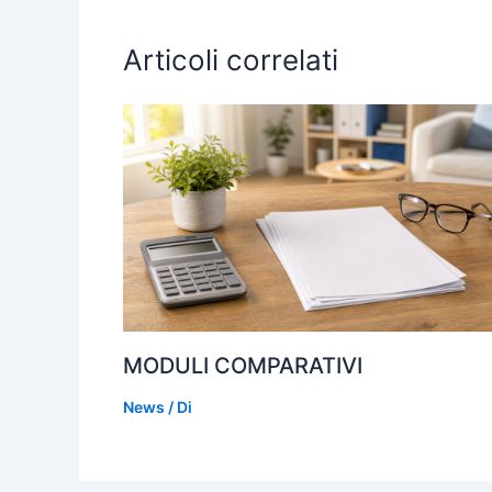
o
p
k
Articoli correlati
MODULI COMPARATIVI
News
/ Di