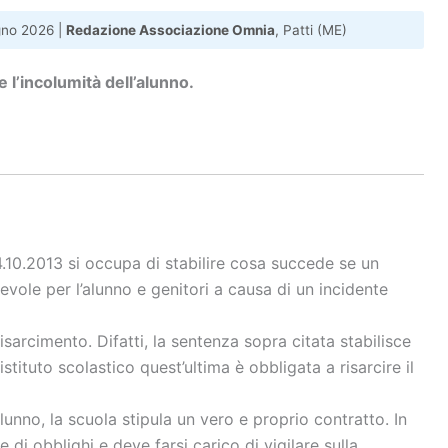
gno 2026 |
Redazione Associazione Omnia
, Patti (ME)
 l’incolumità dell’alunno.
.10.2013 si occupa di stabilire cosa succede se un
vole per l’alunno e genitori a causa di un incidente
isarcimento. Difatti, la sentenza sopra citata stabilisce
’istituto scolastico quest’ultima è obbligata a risarcire il
lunno, la scuola stipula un vero e proprio contratto. In
di obblighi e deve farsi carico di vigilare sulla