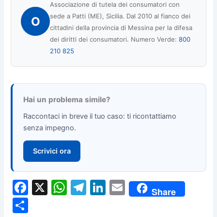
Associazione di tutela dei consumatori con
sede a Patti (ME), Sicilia. Dal 2010 al fianco dei
O
cittadini della provincia di Messina per la difesa
dei diritti dei consumatori. Numero Verde:
800
210 825
Hai un problema simile?
Raccontaci in breve il tuo caso: ti ricontattiamo
senza impegno.
Scrivici ora
F
X
W
T
Li
E
Share
a
h
el
n
m
C