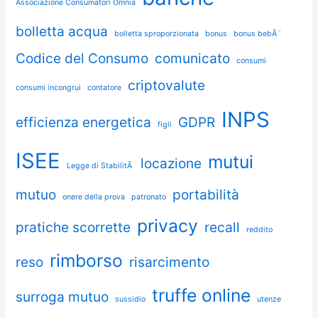
Associazione Consumatori Omnia
bolletta acqua
bolletta sproporzionata
bonus
bonus bebÃ¨
Codice del Consumo
comunicato
consumi
criptovalute
consumi incongrui
contatore
INPS
efficienza energetica
GDPR
figli
ISEE
mutui
locazione
Legge di StabilitÃ
mutuo
portabilità
onere della prova
patronato
privacy
pratiche scorrette
recall
reddito
rimborso
reso
risarcimento
truffe online
surroga mutuo
sussidio
utenze