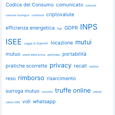
Codice del Consumo
comunicato
consumi
criptovalute
consumi incongrui
contatore
INPS
efficienza energetica
GDPR
figli
ISEE
mutui
locazione
Legge di StabilitÃ
mutuo
portabilità
onere della prova
patronato
privacy
pratiche scorrette
recall
reddito
rimborso
reso
risarcimento
truffe online
surroga mutuo
sussidio
utenze
voli
whatsapp
valore ISEE