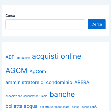
Cerca
Cerca
acquisti online
ABF
abitazione
AGCM
AgCom
amministratore di condominio
ARERA
banche
Associazione Consumatori Omnia
bolletta acqua
bolletta sproporzionata
bonus
bonus bebÃ¨