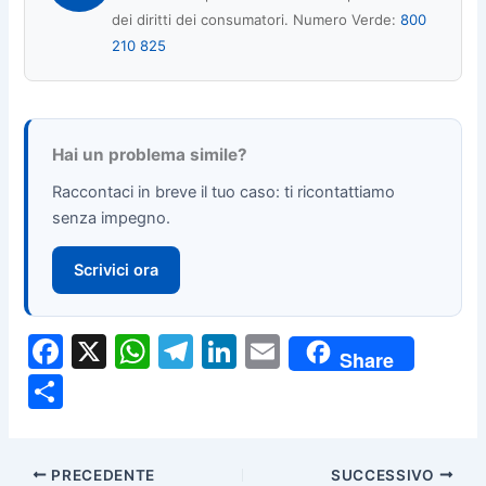
dei diritti dei consumatori. Numero Verde:
800
210 825
Hai un problema simile?
Raccontaci in breve il tuo caso: ti ricontattiamo
senza impegno.
Scrivici ora
F
X
W
T
Li
E
Share
a
h
el
n
m
C
c
at
e
k
ai
o
e
s
gr
e
l
n
PRECEDENTE
SUCCESSIVO