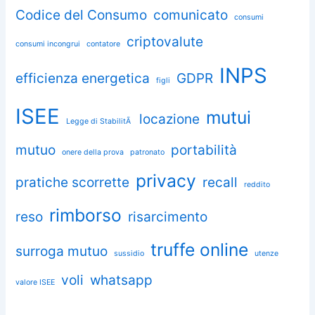
Codice del Consumo
comunicato
consumi
criptovalute
consumi incongrui
contatore
INPS
efficienza energetica
GDPR
figli
ISEE
mutui
locazione
Legge di StabilitÃ
mutuo
portabilità
onere della prova
patronato
privacy
pratiche scorrette
recall
reddito
rimborso
reso
risarcimento
truffe online
surroga mutuo
sussidio
utenze
voli
whatsapp
valore ISEE