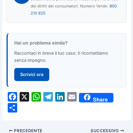
dei diritti dei consumatori. Numero Verde:
800
210 825
Hai un problema simile?
Raccontaci in breve il tuo caso: ti ricontattiamo
senza impegno.
Scrivici ora
F
X
W
T
Li
E
Share
a
h
el
n
m
C
c
at
e
k
ai
o
e
s
gr
e
l
n
PRECEDENTE
SUCCESSIVO